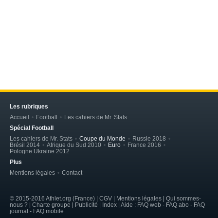
Les rubriques
Accueil
Football
Les cahiers de Mr. Stats
Spécial Football
Les cahiers de Mr. Stats
Coupe du Monde
Russie 2018
Brésil 2014
Afrique du Sud 2010
Euro
France 2016
Pologne Ukraine 2012
Plus
Mentions légales
Contact
© 2015-2016 Athlet.org (France) | CGV |
Mentions légales
| Qui sommes-
nous ? | Charte groupe | Publicité | Index | Aide : FAQ web - FAQ abo - FAQ
journal - FAQ mobile