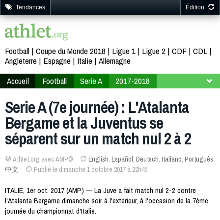
Tendances
Édition
Football
Coupe du Monde 2018
Ligue 1
Ligue 2
CDF
CDL
Angleterre
Espagne
Italie
Allemagne
Accueil
Football
Serie A
2017-2018
7ème journée
Serie A (7e journée) : L'Atalanta
Bergame et la Juventus se
séparent sur un match nul 2 à 2
Athlet.org avec AMP©
English
,
Español
,
Deutsch
,
Italiano
,
Português
,
中文
Publié le dimanche 1 octobre 2017 à 22h45
ITALIE, 1er oct. 2017 (AMP) — La Juve a fait match nul 2-2 contre
l'Atalanta Bergame dimanche soir à l'extérieur, à l'occasion de la 7ème
journée du championnat d'Italie.