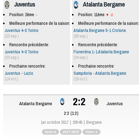
Juventus
Atalanta Bergame
Position: 2ème
Position: 11ème
-2
Meilleure performance de la saison:
Meilleure performance de la saison:
Juventus 4-0 Torino
Atalanta Bergame 5-1 Crotone
(23 sep.)
(20 sep.)
Rencontre précédente:
Rencontre précédente:
Juventus 4-0 Torino
Fiorentina 1-1 Atalanta Bergame
(23 sep.)
(24 sep.)
Prochaine rencontre:
Prochaine rencontre:
Juventus - Lazio
Sampdoria - Atalanta Bergame
(14 oct.)
(15 oct.)
2:2
Atalanta Bergame
Juventus
2:2 (1:2)
1er octobre 2017
20h45
Bergame
Serie A
2017-2018
7ème J.