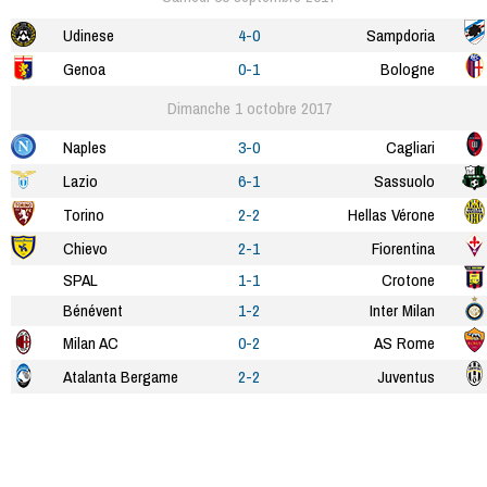
Udinese
4-0
Sampdoria
Genoa
0-1
Bologne
Dimanche 1 octobre 2017
Naples
3-0
Cagliari
Lazio
6-1
Sassuolo
Torino
2-2
Hellas Vérone
Chievo
2-1
Fiorentina
SPAL
1-1
Crotone
Bénévent
1-2
Inter Milan
Milan AC
0-2
AS Rome
Atalanta Bergame
2-2
Juventus