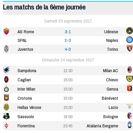
Les matchs de la 6ème journée
Samedi 23 septembre 2017
AS Rome
3-1
Udinese
SPAL
2-3
Naples
Juventus
4-0
Torino
Dimanche 24 septembre 2017
Sampdoria
12:30
Milan AC
Cagliari
15:00
Chievo
Inter Milan
15:00
Genoa
Crotone
15:00
Bénévent
Hellas Vérone
15:00
Lazio
Sassuolo
18:00
Bologne
Fiorentina
20:45
Atalanta Bergame