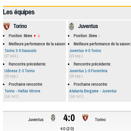
61946
Les équipes
Torino
Juventus
Position: 6ème
Position: 2ème
-1
Meilleure performance de la saison:
Meilleure performance de la saison:
Torino 3-0 Sassuolo
Juventus 4-0 Torino
(27 aoû.)
(23 sep.)
Rencontre précédente:
Rencontre précédente:
Udinese 2-3 Torino
Juventus 1-0 Fiorentina
(20 sep.)
(20 sep.)
Prochaine rencontre:
Prochaine rencontre:
Torino - Hellas Vérone
Atalanta Bergame - Juventus
(1er oct.)
(1er oct.)
4:0
Juventus
Torino
4:0 (2:0)