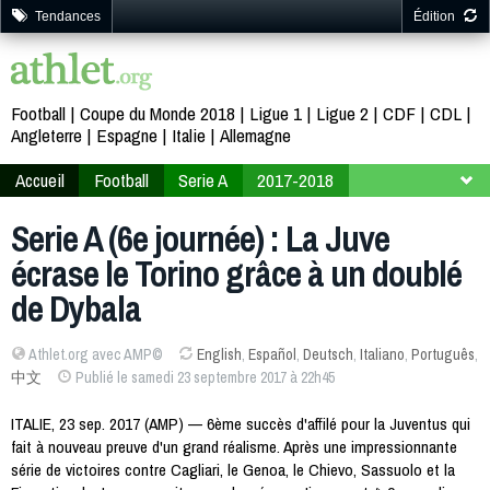
Tendances
Édition
Football
Coupe du Monde 2018
Ligue 1
Ligue 2
CDF
CDL
Angleterre
Espagne
Italie
Allemagne
Accueil
Football
Serie A
2017-2018
6ème journée
Serie A (6e journée) : La Juve
écrase le Torino grâce à un doublé
de Dybala
Athlet.org avec AMP©
English
,
Español
,
Deutsch
,
Italiano
,
Português
,
中文
Publié le samedi 23 septembre 2017 à 22h45
ITALIE, 23 sep. 2017 (AMP) — 6ème succès d'affilé pour la Juventus qui
fait à nouveau preuve d'un grand réalisme. Après une impressionnante
série de victoires contre Cagliari, le Genoa, le Chievo, Sassuolo et la