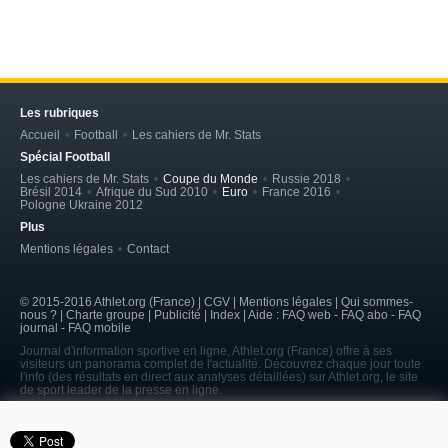
Les rubriques
Accueil
Football
Les cahiers de Mr. Stats
Spécial Football
Les cahiers de Mr. Stats
Coupe du Monde
Russie 2018
Brésil 2014
Afrique du Sud 2010
Euro
France 2016
Pologne Ukraine 2012
Plus
Mentions légales
Contact
© 2015-2016 Athlet.org (France) | CGV |
Mentions légales
| Qui sommes-
nous ? | Charte groupe | Publicité | Index | Aide : FAQ web - FAQ abo - FAQ
journal - FAQ mobile
Journal d'information sportive en ligne, Athlet.org (France) offre à ses
visiteurs un panorama complet de l'actualité. Découvrez chaque jour toute
l'info (des résultats en direct aux analyses détaillées) sur Athlet.org, le site
de sport leader de la presse en ligne.
page served in 0.263s (7,8)