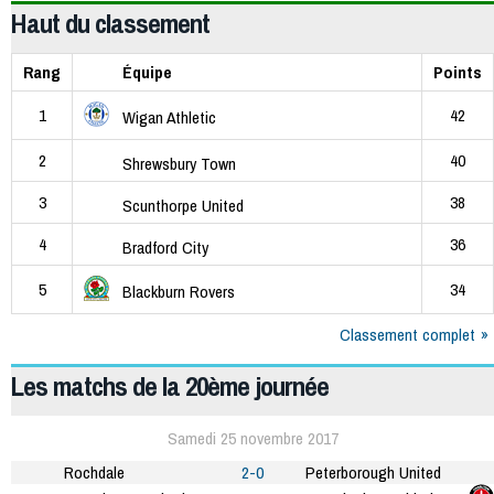
Haut du classement
Rang
Équipe
Points
1
42
Wigan Athletic
2
40
Shrewsbury Town
3
38
Scunthorpe United
4
36
Bradford City
5
34
Blackburn Rovers
Classement complet
Les matchs de la 20ème journée
Samedi 25 novembre 2017
Rochdale
2-0
Peterborough United