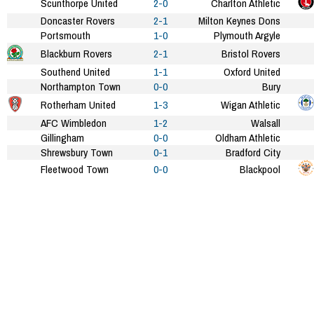
Scunthorpe United
2-0
Charlton Athletic
Doncaster Rovers
2-1
Milton Keynes Dons
Portsmouth
1-0
Plymouth Argyle
Blackburn Rovers
2-1
Bristol Rovers
Southend United
1-1
Oxford United
Northampton Town
0-0
Bury
Rotherham United
1-3
Wigan Athletic
AFC Wimbledon
1-2
Walsall
Gillingham
0-0
Oldham Athletic
Shrewsbury Town
0-1
Bradford City
Fleetwood Town
0-0
Blackpool