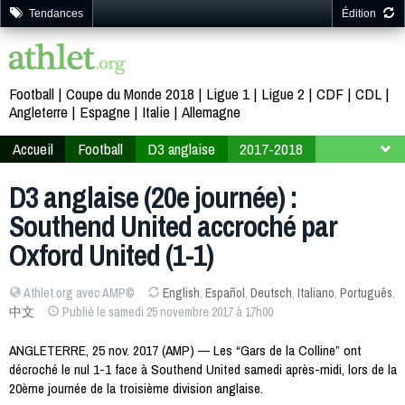
Tendances
Édition
Football
Coupe du Monde 2018
Ligue 1
Ligue 2
CDF
CDL
Angleterre
Espagne
Italie
Allemagne
Accueil
Football
D3 anglaise
2017-2018
20ème journée
D3 anglaise (20e journée) :
Southend United accroché par
Oxford United (1-1)
Athlet.org avec AMP©
English
,
Español
,
Deutsch
,
Italiano
,
Português
,
中文
Publié le samedi 25 novembre 2017 à 17h00
ANGLETERRE, 25 nov. 2017 (AMP) — Les “Gars de la Colline” ont
décroché le nul 1-1 face à Southend United samedi après-midi, lors de la
20ème journée de la troisième division anglaise.