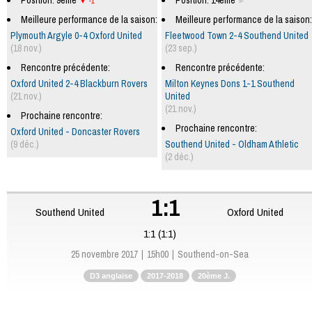
Position: 9ème
Position: 14ème
-1
Meilleure performance de la saison:
Meilleure performance de la saison:
Plymouth Argyle 0-4 Oxford United
Fleetwood Town 2-4 Southend United
(18 nov.)
(23 sep.)
Rencontre précédente:
Rencontre précédente:
Oxford United 2-4 Blackburn Rovers
Milton Keynes Dons 1-1 Southend
(21 nov.)
United
(21 nov.)
Prochaine rencontre:
Prochaine rencontre:
Oxford United - Doncaster Rovers
(9 déc.)
Southend United - Oldham Athletic
(2 déc.)
1:1
Southend United
Oxford United
1:1 (1:1)
25 novembre 2017
15h00
Southend-on-Sea
D3 anglaise
2017-2018
20ème J.