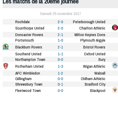
Les matchs de la 20ème journée
Samedi 25 novembre 2017
Rochdale
2-0
Peterborough United
Scunthorpe United
2-0
Charlton Athletic
Doncaster Rovers
2-1
Milton Keynes Dons
Portsmouth
1-0
Plymouth Argyle
Blackburn Rovers
2-1
Bristol Rovers
Southend United
1-1
Oxford United
Northampton Town
0-0
Bury
Rotherham United
1-3
Wigan Athletic
AFC Wimbledon
1-2
Walsall
Gillingham
0-0
Oldham Athletic
Shrewsbury Town
0-1
Bradford City
Fleetwood Town
0-0
Blackpool