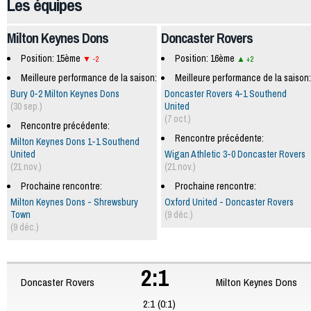
Les équipes
Milton Keynes Dons
Doncaster Rovers
Position: 15ème
Position: 16ème
-2
+2
Meilleure performance de la saison:
Meilleure performance de la saison:
Bury 0-2 Milton Keynes Dons
Doncaster Rovers 4-1 Southend
(30 sep.)
United
(7 oct.)
Rencontre précédente:
Rencontre précédente:
Milton Keynes Dons 1-1 Southend
United
Wigan Athletic 3-0 Doncaster Rovers
(21 nov.)
(21 nov.)
Prochaine rencontre:
Prochaine rencontre:
Milton Keynes Dons - Shrewsbury
Oxford United - Doncaster Rovers
Town
(9 déc.)
(9 déc.)
2:1
Doncaster Rovers
Milton Keynes Dons
2:1 (0:1)