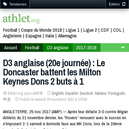
Tendances
Édition
Football
Coupe du Monde 2018
Ligue 1
Ligue 2
CDF
CDL
Angleterre
Espagne
Italie
Allemagne
Accueil
Football
D3 anglaise
2017-2018
20ème journée
D3 anglaise (20e journée) : Le
Doncaster battent les Milton
Keynes Dons 2 buts à 1
Athlet.org avec AMP©
English
,
Español
,
Deutsch
,
Italiano
,
Português
,
中文
Publié le samedi 25 novembre 2017 à 17h00
ANGLETERRE, 25 nov. 2017 (AMP) — Après leur défaite 3-0 contre Wigan
Athletic du 21 novembre dernier, les “Rovers” renouent avec le succès en
s'imposant 2-1 samedi à domicile face aux MK Dons, lors de la 20ème