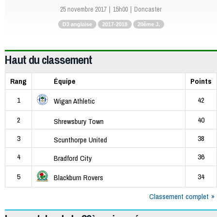
25 novembre 2017
15h00
Doncaster
D3 anglaise
2017-2018
20ème J.
Haut du classement
Rang
Équipe
Points
1
42
Wigan Athletic
2
40
Shrewsbury Town
3
38
Scunthorpe United
4
36
Bradford City
5
34
Blackburn Rovers
Classement complet