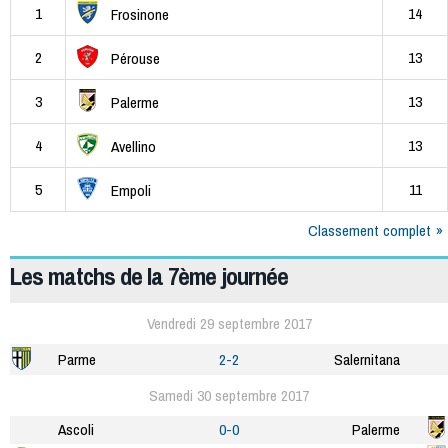
1
14
Frosinone
2
13
Pérouse
3
13
Palerme
4
13
Avellino
5
11
Empoli
Classement complet
Les matchs de la 7ème journée
Vendredi 29 septembre 2017
Parme
2-2
Salernitana
Samedi 30 septembre 2017
Ascoli
0-0
Palerme