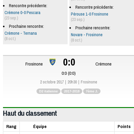
Rencontre précédente:
Rencontre précédente:
Crémone 0-0 Pescara
Pérouse 1-0 Frosinone
(23 sep.)
(23 sep.)
Prochaine rencontre:
Prochaine rencontre:
Crémone - Ternana
Novare - Frosinone
(8 oct.)
(8 oct.)
0:0
Frosinone
Crémone
0:0 (0:0)
2 octobre 2017
20h30
Frosinone
D2 italienne
2017-2018
7ème J.
Haut du classement
Rang
Équipe
Points