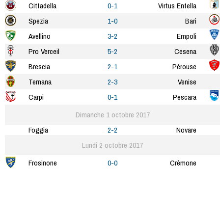
Cittadella
0-1
Virtus Entella
Spezia
1-0
Bari
Avellino
3-2
Empoli
Pro Verceil
5-2
Cesena
Brescia
2-1
Pérouse
Ternana
2-3
Venise
Carpi
0-1
Pescara
Dimanche 1 octobre 2017
Foggia
2-2
Novare
Lundi 2 octobre 2017
Frosinone
0-0
Crémone