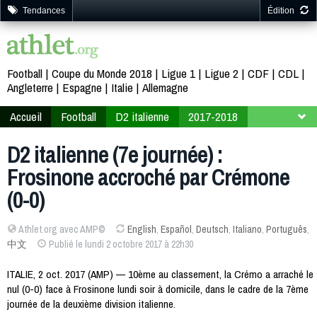
Tendances
Édition
Football
Coupe du Monde 2018
Ligue 1
Ligue 2
CDF
CDL
Angleterre
Espagne
Italie
Allemagne
Accueil
Football
D2 italienne
2017-2018
7ème journée
D2 italienne (7e journée) :
Frosinone accroché par Crémone
(0-0)
Athlet.org avec AMP©
English
,
Español
,
Deutsch
,
Italiano
,
Português
,
中文
Publié le lundi 2 octobre 2017 à 22h30
ITALIE, 2 oct. 2017 (AMP) — 10ème au classement, la Crémo a arraché le
nul (0-0) face à Frosinone lundi soir à domicile, dans le cadre de la 7ème
journée de la deuxième division italienne.