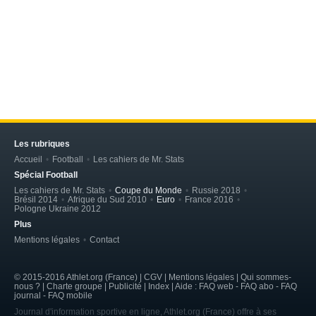
Les rubriques
Accueil
Football
Les cahiers de Mr. Stats
Spécial Football
Les cahiers de Mr. Stats
Coupe du Monde
Russie 2018
Brésil 2014
Afrique du Sud 2010
Euro
France 2016
Pologne Ukraine 2012
Plus
Mentions légales
Contact
© 2015-2016 Athlet.org (France) | CGV |
Mentions légales
| Qui sommes-
nous ? | Charte groupe | Publicité | Index | Aide : FAQ web - FAQ abo - FAQ
journal - FAQ mobile
Journal d'information sportive en ligne, Athlet.org (France) offre à ses