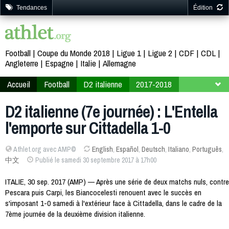
Tendances
Édition
Football
Coupe du Monde 2018
Ligue 1
Ligue 2
CDF
CDL
Angleterre
Espagne
Italie
Allemagne
Accueil
Football
D2 italienne
2017-2018
7ème journée
D2 italienne (7e journée) : L'Entella
l'emporte sur Cittadella 1-0
Athlet.org avec AMP©
English
,
Español
,
Deutsch
,
Italiano
,
Português
,
中文
Publié le samedi 30 septembre 2017 à 17h00
ITALIE, 30 sep. 2017 (AMP) — Après une série de deux matchs nuls, contre
Pescara puis Carpi, les Biancocelesti renouent avec le succès en
s'imposant 1-0 samedi à l'extérieur face à Cittadella, dans le cadre de la
7ème journée de la deuxième division italienne.