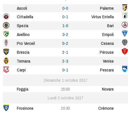
Ascoli
0-0
Palerme
Cittadella
0-1
Virtus Entella
Spezia
1-0
Bari
Avellino
3-2
Empoli
Pro Verceil
5-2
Cesena
Brescia
2-1
Pérouse
Ternana
2-3
Venise
Carpi
0-1
Pescara
Dimanche 1 octobre 2017
Foggia
15:00
Novare
Lundi 2 octobre 2017
Frosinone
20:30
Crémone