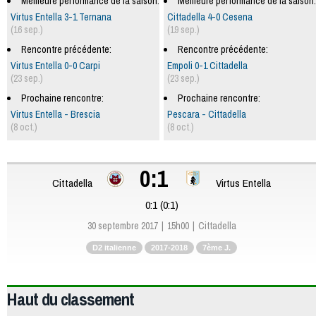
Meilleure performance de la saison:
Meilleure performance de la saison:
Virtus Entella 3-1 Ternana
Cittadella 4-0 Cesena
(16 sep.)
(19 sep.)
Rencontre précédente:
Rencontre précédente:
Virtus Entella 0-0 Carpi
Empoli 0-1 Cittadella
(23 sep.)
(23 sep.)
Prochaine rencontre:
Prochaine rencontre:
Virtus Entella - Brescia
Pescara - Cittadella
(8 oct.)
(8 oct.)
0:1
Cittadella
Virtus Entella
0:1 (0:1)
30 septembre 2017
15h00
Cittadella
D2 italienne
2017-2018
7ème J.
Haut du classement