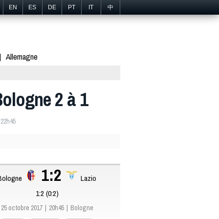
EN
ES
DE
PT
IT
中
Allemagne
Bologne 2 à 1
 22h45
1:2
Bologne
Lazio
1:2 (0:2)
25 octobre 2017
20h45
Bologne