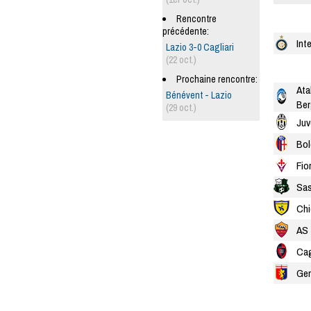
Rencontre
précédente:
Int
Lazio 3-0 Cagliari
(22 oct.)
Prochaine rencontre:
Ata
Bénévent - Lazio
Be
(29 oct.)
Juv
Bo
Fio
Sas
Chi
AS
Cag
Ge