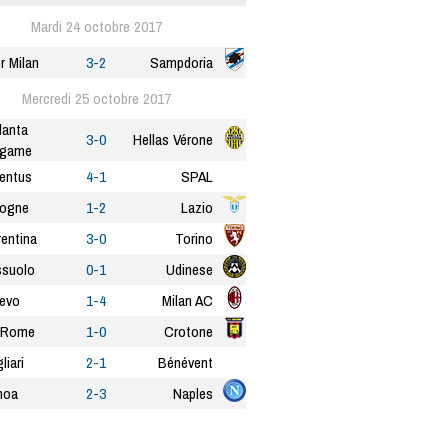
Mardi 24 octobre 2017
er Milan
3-2
Sampdoria
Mercredi 25 octobre 2017
lanta
3-0
Hellas Vérone
rgame
entus
4-1
SPAL
logne
1-2
Lazio
rentina
3-0
Torino
suolo
0-1
Udinese
evo
1-4
Milan AC
 Rome
1-0
Crotone
liari
2-1
Bénévent
noa
2-3
Naples