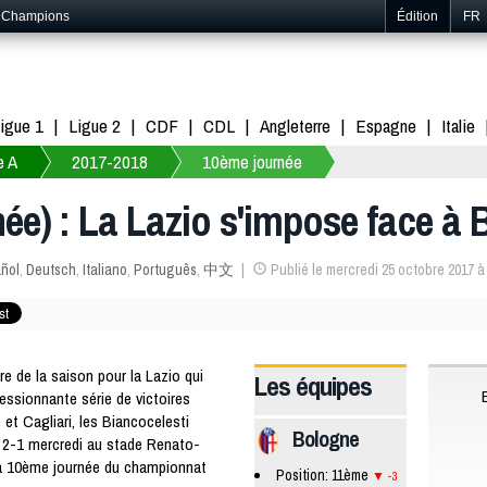
s Champions
Édition
FR
igue 1
Ligue 2
CDF
CDL
Angleterre
Espagne
Italie
e A
2017-2018
10ème journée
née) : La Lazio s'impose face à 
ñol
,
Deutsch
,
Italiano
,
Português
,
中文
Publié le mercredi 25 octobre 2017 à
e de la saison pour la Lazio qui
Les équipes
essionnante série de victoires
 et Cagliari, les Biancocelesti
Bologne
t 2-1 mercredi au stade Renato-
 la 10ème journée du championnat
Position: 11ème
-3