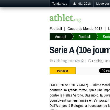
Tendances
Mondial 2018
Ligue de
Football
Coupe du Monde 2018
L
Accueil
Football
Seri
Serie A (10e jour
Athlet.org avec AMP©
English
,
Espa
Partager
ITALIE, 25 oct. 2017 (AMP) — 8ème victoir
confirme sa grande forme. Après une impr
contre le Hellas Vérone, Sassuolo, la Juve
poursuivent sur leur lancée en s'imposan
Dall'Ara face à Bologne, à l'occasion de