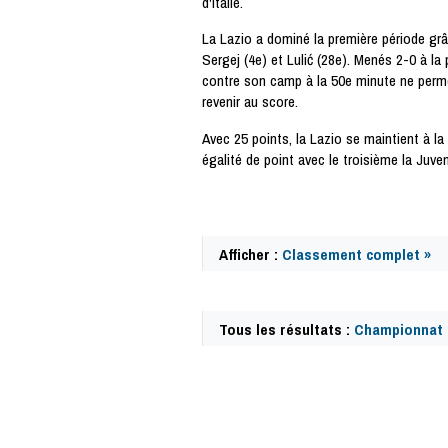
d'Italie.
La Lazio a dominé la première période grâ
Sergej (4e) et Lulić (28e). Menés 2-0 à la
contre son camp à la 50e minute ne perm
revenir au score.
Avec 25 points, la Lazio se maintient à l
égalité de point avec le troisième la Juve
Afficher :
Classement complet »
Tous les résultats :
Championnat d
61987