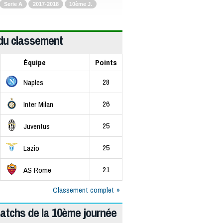
Serie A
2017-2018
10ème J.
du classement
Équipe
Points
28
Naples
26
Inter Milan
25
Juventus
25
Lazio
21
AS Rome
Classement complet
atchs de la 10ème journée