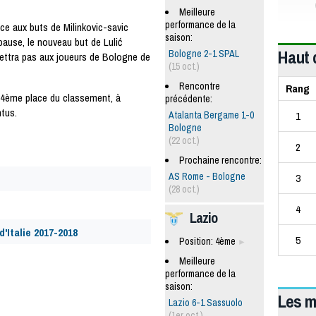
Meilleure
performance de la
ce aux buts de Milinkovic-savic
saison:
 pause, le nouveau but de Lulić
Haut 
Bologne 2-1 SPAL
ettra pas aux joueurs de Bologne de
(15 oct.)
Rencontre
Rang
a 4ème place du classement, à
précédente:
ntus.
1
Atalanta Bergame 1-0
Bologne
(22 oct.)
2
Prochaine rencontre:
AS Rome - Bologne
3
(28 oct.)
4
Lazio
'Italie 2017-2018
5
Position: 4ème
Meilleure
performance de la
saison:
Les m
Lazio 6-1 Sassuolo
(1er oct.)