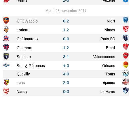
Reims
2-0
Auxerre
Mardi 28 novembre 2017
GFC Ajaccio
0-2
Niort
Lorient
1-2
Nîmes
Châteauroux
0-0
Paris FC
Clermont
1-2
Brest
Sochaux
3-1
Valenciennes
Bourg-Péronnas
4-0
Orléans
Quevilly
4-0
Tours
Lens
2-0
Ajaccio
Nancy
0-3
Le Havre