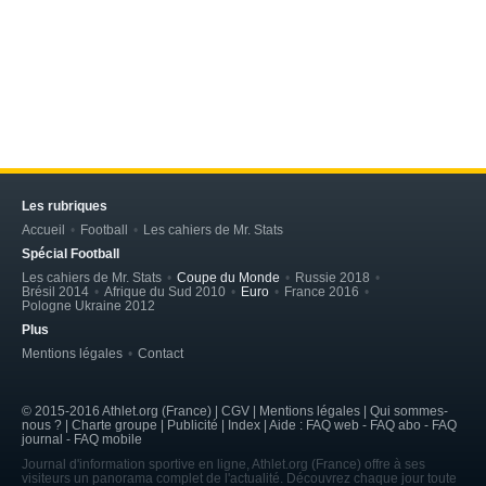
Les rubriques
Accueil
Football
Les cahiers de Mr. Stats
Spécial Football
Les cahiers de Mr. Stats
Coupe du Monde
Russie 2018
Brésil 2014
Afrique du Sud 2010
Euro
France 2016
Pologne Ukraine 2012
Plus
Mentions légales
Contact
© 2015-2016 Athlet.org (France) | CGV |
Mentions légales
| Qui sommes-
nous ? | Charte groupe | Publicité | Index | Aide : FAQ web - FAQ abo - FAQ
journal - FAQ mobile
Journal d'information sportive en ligne, Athlet.org (France) offre à ses
visiteurs un panorama complet de l'actualité. Découvrez chaque jour toute