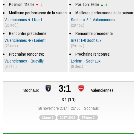
Position: 11ème
Position: 9ème
-2
+1
Meilleure performance de la saison:
Meilleure performance de la saison:
Valenciennes 4-1 Niort
Sochaux 3-1 Valenciennes
(25 aoû.)
(28 nov.)
Rencontre précédente:
Rencontre précédente:
Valenciennes 4-2 Lorient
Brest 1-0 Sochaux
(24 nov.)
(24 nov.)
Prochaine rencontre:
Prochaine rencontre:
Valenciennes - Quevilly
Lorient - Sochaux
(8 déc.)
(8 déc.)
3:1
Sochaux
Valenciennes
3:1 (1:1)
28 novembre 2017
21h00
Sochaux
Ligue 2
2017-2018
17ème J.