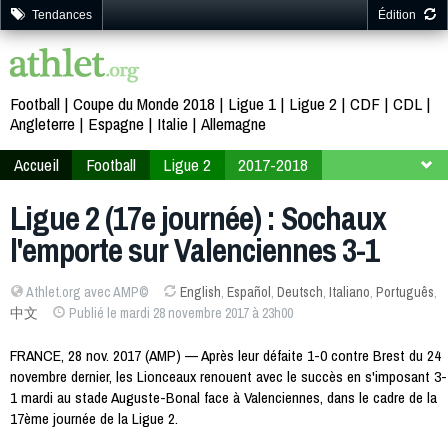
Tendances
Édition
Football
Coupe du Monde 2018
Ligue 1
Ligue 2
CDF
CDL
Angleterre
Espagne
Italie
Allemagne
Accueil
Football
Ligue 2
2017-2018
17ème journée
Ligue 2 (17e journée) : Sochaux
l'emporte sur Valenciennes 3-1
Athlet.org avec AMP©
English
,
Español
,
Deutsch
,
Italiano
,
Português
,
中文
Publié le mardi 28 novembre 2017 à 23h00
FRANCE, 28 nov. 2017 (AMP) — Après leur défaite 1-0 contre Brest du 24
novembre dernier, les Lionceaux renouent avec le succès en s'imposant 3-
1 mardi au stade Auguste-Bonal face à Valenciennes, dans le cadre de la
17ème journée de la Ligue 2.