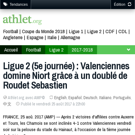
Tendances
Édition
Football
Coupe du Monde 2018
Ligue 1
Ligue 2
CDF
CDL
Angleterre
Espagne
Italie
Allemagne
Accueil
Football
Ligue 2
2017-2018
5ème journée
Ligue 2 (5e journée) : Valenciennes
domine Niort grâce à un doublé de
Roudet Sebastien
Athlet.org avec AMP©
English
,
Español
,
Deutsch
,
Italiano
,
Português
,
中文
Publié le vendredi 25 août 2017 à 22h00
FRANCE, 25 aoû. 2017 (AMP) — Après 2 victoires d'affilées contre Auxerre
et Tours, les Chamois se sont inclinés 4-1 contre Valenciennes vendredi
soir sur la pelouse du stade du Hainaut, à l'occasion de la 5ème journée