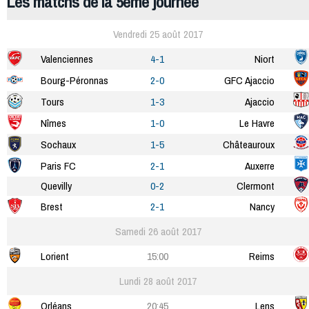
Les matchs de la 5ème journée
Vendredi 25 août 2017
Valenciennes
4-1
Niort
Bourg-Péronnas
2-0
GFC Ajaccio
Tours
1-3
Ajaccio
Nîmes
1-0
Le Havre
Sochaux
1-5
Châteauroux
Paris FC
2-1
Auxerre
Quevilly
0-2
Clermont
Brest
2-1
Nancy
Samedi 26 août 2017
Lorient
15:00
Reims
Lundi 28 août 2017
Orléans
20:45
Lens