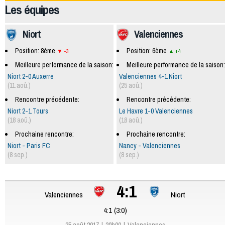
Les équipes
Niort
Valenciennes
Position: 8ème
Position: 6ème
-3
+4
Meilleure performance de la saison:
Meilleure performance de la saison:
Niort 2-0 Auxerre
Valenciennes 4-1 Niort
(11 aoû.)
(25 aoû.)
Rencontre précédente:
Rencontre précédente:
Niort 2-1 Tours
Le Havre 1-0 Valenciennes
(18 aoû.)
(18 aoû.)
Prochaine rencontre:
Prochaine rencontre:
Niort - Paris FC
Nancy - Valenciennes
(8 sep.)
(8 sep.)
4:1
Valenciennes
Niort
4:1 (3:0)