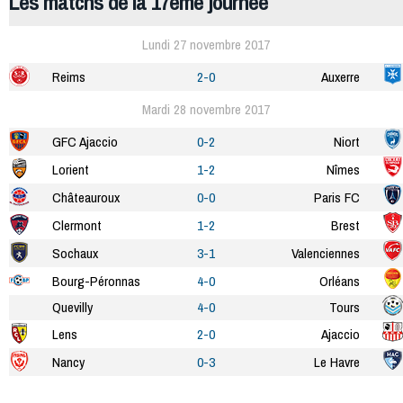
Les matchs de la 17ème journée
Lundi 27 novembre 2017
Reims
2-0
Auxerre
Mardi 28 novembre 2017
GFC Ajaccio
0-2
Niort
Lorient
1-2
Nîmes
Châteauroux
0-0
Paris FC
Clermont
1-2
Brest
Sochaux
3-1
Valenciennes
Bourg-Péronnas
4-0
Orléans
Quevilly
4-0
Tours
Lens
2-0
Ajaccio
Nancy
0-3
Le Havre