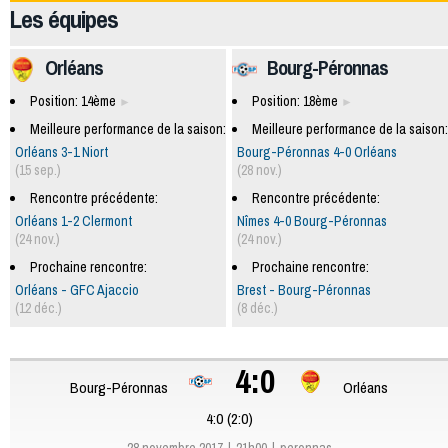
Les équipes
Orléans
Bourg-Péronnas
Position: 14ème
Position: 18ème
Meilleure performance de la saison:
Meilleure performance de la saison:
Orléans 3-1 Niort
Bourg-Péronnas 4-0 Orléans
(15 sep.)
(28 nov.)
Rencontre précédente:
Rencontre précédente:
Orléans 1-2 Clermont
Nîmes 4-0 Bourg-Péronnas
(24 nov.)
(24 nov.)
Prochaine rencontre:
Prochaine rencontre:
Orléans - GFC Ajaccio
Brest - Bourg-Péronnas
(12 déc.)
(8 déc.)
4:0
Bourg-Péronnas
Orléans
4:0 (2:0)