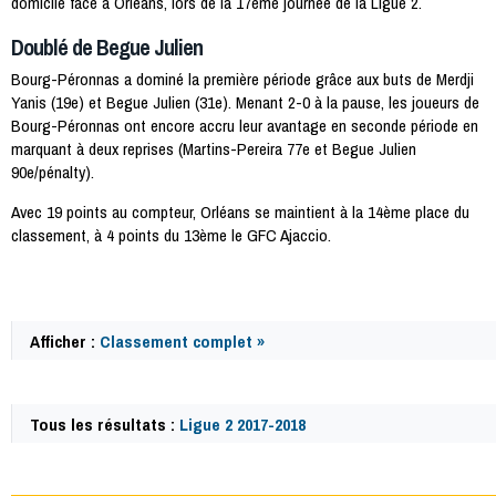
domicile face à Orléans, lors de la 17ème journée de la Ligue 2.
Doublé de Begue Julien
Bourg-Péronnas a dominé la première période grâce aux buts de Merdji
Yanis (19e) et Begue Julien (31e). Menant 2-0 à la pause, les joueurs de
Bourg-Péronnas ont encore accru leur avantage en seconde période en
marquant à deux reprises (Martins-Pereira 77e et Begue Julien
90e/pénalty).
Avec 19 points au compteur, Orléans se maintient à la 14ème place du
classement, à 4 points du 13ème le GFC Ajaccio.
Afficher :
Classement complet »
Tous les résultats :
Ligue 2 2017-2018
60228