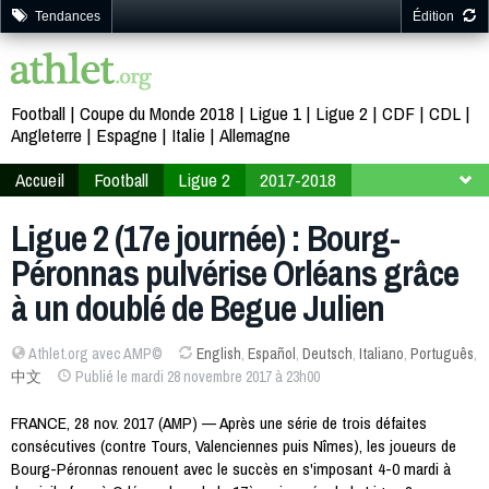
Tendances
Édition
Football
Coupe du Monde 2018
Ligue 1
Ligue 2
CDF
CDL
Angleterre
Espagne
Italie
Allemagne
Accueil
Football
Ligue 2
2017-2018
17ème journée
Ligue 2 (17e journée) : Bourg-
Péronnas pulvérise Orléans grâce
à un doublé de Begue Julien
Athlet.org avec AMP©
English
,
Español
,
Deutsch
,
Italiano
,
Português
,
中文
Publié le mardi 28 novembre 2017 à 23h00
FRANCE, 28 nov. 2017 (AMP) — Après une série de trois défaites
consécutives (contre Tours, Valenciennes puis Nîmes), les joueurs de
Bourg-Péronnas renouent avec le succès en s'imposant 4-0 mardi à