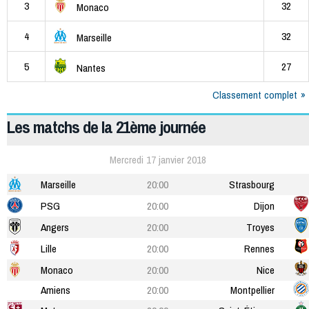
3
32
Monaco
4
32
Marseille
5
27
Nantes
Classement complet
Les matchs de la 21ème journée
Mercredi 17 janvier 2018
Marseille
20:00
Strasbourg
PSG
20:00
Dijon
Angers
20:00
Troyes
Lille
20:00
Rennes
Monaco
20:00
Nice
Amiens
20:00
Montpellier