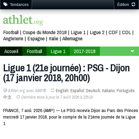
Tendances
Édition
Football
Coupe du Monde 2018
Ligue 1
Ligue 2
CDF
CDL
Angleterre
Espagne
Italie
Allemagne
Accueil
Football
Ligue 1
2017-2018
21ème journée
Ligue 1 (21e journée) : PSG - Dijon
(17 janvier 2018, 20h00)
Athlet.org avec AMP©
English
,
Español
,
Deutsch
,
Italiano
,
Português
,
中文
Dernière mise à jour le 7 août 2026 à 22h16
FRANCE, 7 aoû. 2026 (AMP) — Le PSG recevra Dijon au Parc des Princes
mercredi 17 janvier 2018, pour le compte de la 21ème journée de la Ligue
1.