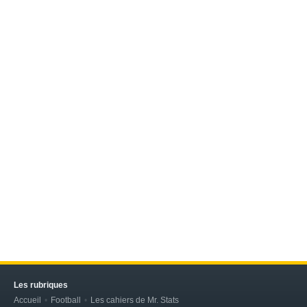
Les rubriques
Accueil
Football
Les cahiers de Mr. Stats