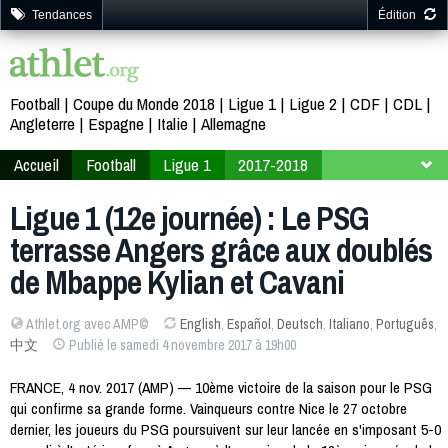
Tendances
Édition
Football
Coupe du Monde 2018
Ligue 1
Ligue 2
CDF
CDL
Angleterre
Espagne
Italie
Allemagne
Accueil
Football
Ligue 1
2017-2018
12ème journée
Ligue 1 (12e journée) : Le PSG
terrasse Angers grâce aux doublés
de Mbappe Kylian et Cavani
Athlet.org avec AMP©
English
,
Español
,
Deutsch
,
Italiano
,
Português
,
中文
Publié le samedi 4 novembre 2017 à 19h00
FRANCE, 4 nov. 2017 (AMP) — 10ème victoire de la saison pour le PSG
qui confirme sa grande forme. Vainqueurs contre Nice le 27 octobre
dernier, les joueurs du PSG poursuivent sur leur lancée en s'imposant 5-0