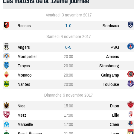
Les matchs de la 12ème journée
Vendredi 3 novembre 2017
Rennes
1-0
Bordeaux
Samedi 4 novembre 2017
Angers
0-5
PSG
Montpellier
20:00
Amiens
Troyes
20:00
Strasbourg
Monaco
20:00
Guingamp
Nantes
20:00
Toulouse
Dimanche 5 novembre 2017
Nice
15:00
Dijon
Metz
17:00
Lille
Marseille
17:00
Caen
Saint-Étienne
21:00
Lyon