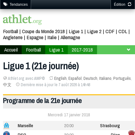
Tendances
Édition
Football
Coupe du Monde 2018
Ligue 1
Ligue 2
CDF
CDL
Angleterre
Espagne
Italie
Allemagne
Accueil
Football
Ligue 1
2017-2018
21ème journée
Ligue 1 (21e journée)
Athlet.org avec AMP©
English
,
Español
,
Deutsch
,
Italiano
,
Português
,
中文
Dernière mise à jour le 7 août 2026 à 14h48
Programme de la 21e journée
Mercredi 17 janvier 2018
Marseille
20:00
Strasbourg
PSG
20:00
Dijon