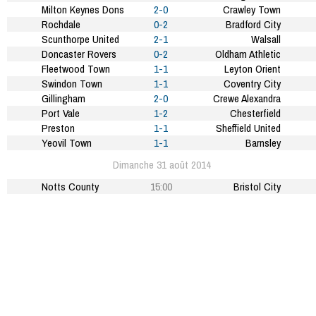
Milton Keynes Dons
2-0
Crawley Town
Rochdale
0-2
Bradford City
Scunthorpe United
2-1
Walsall
Doncaster Rovers
0-2
Oldham Athletic
Fleetwood Town
1-1
Leyton Orient
Swindon Town
1-1
Coventry City
Gillingham
2-0
Crewe Alexandra
Port Vale
1-2
Chesterfield
Preston
1-1
Sheffield United
Yeovil Town
1-1
Barnsley
Dimanche 31 août 2014
Notts County
15:00
Bristol City