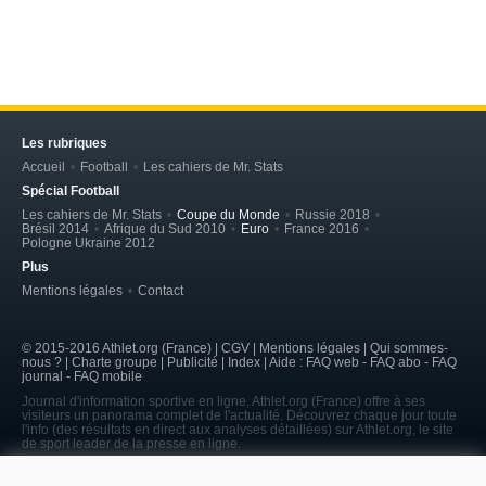
Les rubriques
Accueil
Football
Les cahiers de Mr. Stats
Spécial Football
Les cahiers de Mr. Stats
Coupe du Monde
Russie 2018
Brésil 2014
Afrique du Sud 2010
Euro
France 2016
Pologne Ukraine 2012
Plus
Mentions légales
Contact
© 2015-2016 Athlet.org (France) | CGV |
Mentions légales
| Qui sommes-
nous ? | Charte groupe | Publicité | Index | Aide : FAQ web - FAQ abo - FAQ
journal - FAQ mobile
Journal d'information sportive en ligne, Athlet.org (France) offre à ses
visiteurs un panorama complet de l'actualité. Découvrez chaque jour toute
l'info (des résultats en direct aux analyses détaillées) sur Athlet.org, le site
de sport leader de la presse en ligne.