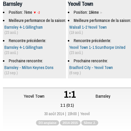
Barnsley
Yeovil Town
Position: 7ème
Position: 19ème
-2
Meilleure performance de la saison:
Meilleure performance de la saison:
Barnsley 4-1 Gillingham
Walsall 1-2 Yeovil Town
(23 aoû.)
(19 aoû.)
Rencontre précédente:
Rencontre précédente:
Barnsley 4-1 Gillingham
Yeovil Town 1-1 Scunthorpe United
(23 aoû.)
(23 aoû.)
Prochaine rencontre:
Prochaine rencontre:
Barnsley - Milton Keynes Dons
Bradford City - Yeovil Town
(13 sep.)
(6 sep.)
1:1
Yeovil Town
Barnsley
1:1 (0:1)
30 août 2014
15h00
Yeovil
D3 anglaise
2014-2015
5ème J.