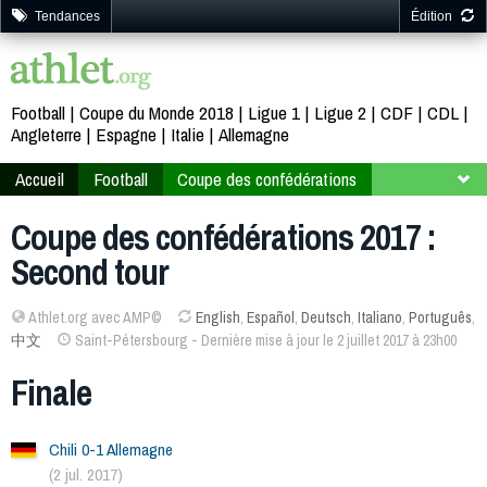
Tendances
Édition
Football
Coupe du Monde 2018
Ligue 1
Ligue 2
CDF
CDL
Angleterre
Espagne
Italie
Allemagne
Accueil
Football
Coupe des confédérations
Russie 2017
Second tour
Coupe des confédérations 2017 :
Second tour
Athlet.org avec AMP©
English
,
Español
,
Deutsch
,
Italiano
,
Português
,
中文
Saint-Pétersbourg - Dernière mise à jour le 2 juillet 2017 à 23h00
Finale
Chili 0-1 Allemagne
(2 jul. 2017)