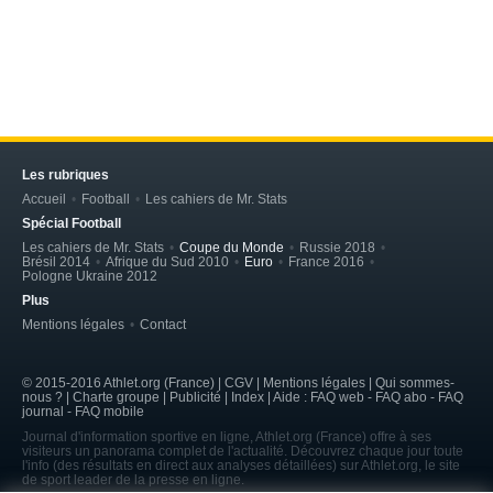
Les rubriques
Accueil
Football
Les cahiers de Mr. Stats
Spécial Football
Les cahiers de Mr. Stats
Coupe du Monde
Russie 2018
Brésil 2014
Afrique du Sud 2010
Euro
France 2016
Pologne Ukraine 2012
Plus
Mentions légales
Contact
© 2015-2016 Athlet.org (France) | CGV |
Mentions légales
| Qui sommes-
nous ? | Charte groupe | Publicité | Index | Aide : FAQ web - FAQ abo - FAQ
journal - FAQ mobile
Journal d'information sportive en ligne, Athlet.org (France) offre à ses
visiteurs un panorama complet de l'actualité. Découvrez chaque jour toute
l'info (des résultats en direct aux analyses détaillées) sur Athlet.org, le site
de sport leader de la presse en ligne.