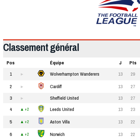
gardent la tête du classement, 2 points devant le second Cardiff.
Classement général
Pos
Équipe
J
Pts
1
Wolverhampton Wanderers
13
29
2
Cardiff
13
27
3
Sheffield United
13
27
4
Leeds United
13
23
+2
5
Aston Villa
13
22
+2
6
Norwich
13
22
+2