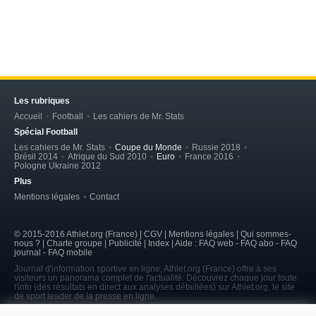
Les rubriques
Accueil
Football
Les cahiers de Mr. Stats
Spécial Football
Les cahiers de Mr. Stats
Coupe du Monde
Russie 2018
Brésil 2014
Afrique du Sud 2010
Euro
France 2016
Pologne Ukraine 2012
Plus
Mentions légales
Contact
© 2015-2016 Athlet.org (France) | CGV |
Mentions légales
| Qui sommes-
nous ? | Charte groupe | Publicité | Index | Aide : FAQ web - FAQ abo - FAQ
journal - FAQ mobile
Journal d'information sportive en ligne, Athlet.org (France) offre à ses
visiteurs un panorama complet de l'actualité. Découvrez chaque jour toute
l'info (des résultats en direct aux analyses détaillées) sur Athlet.org, le site
de sport leader de la presse en ligne.