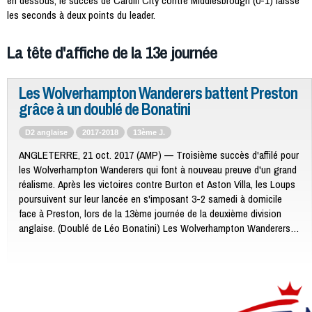
en dessous, le succès de Cardiff City contre Middlesbrough (0-1) laisse
les seconds à deux points du leader.
La tête d'affiche de la 13e journée
Les Wolverhampton Wanderers battent Preston
grâce à un doublé de Bonatini
D2 anglaise
2017-2018
13ème J.
ANGLETERRE, 21 oct. 2017 (AMP) — Troisième succès d'affilé pour
les Wolverhampton Wanderers qui font à nouveau preuve d'un grand
réalisme. Après les victoires contre Burton et Aston Villa, les Loups
poursuivent sur leur lancée en s'imposant 3-2 samedi à domicile
face à Preston, lors de la 13ème journée de la deuxième division
anglaise. (Doublé de Léo Bonatini) Les Wolverhampton Wanderers
ont dominé la première période grâce au but de son milieu portugais
Ivan Cavaleiro à la 44e minute. Menant 1-0 à la pause, les joueurs
des Wolverhampton Wanderers ont encore accru leur avantage en
seconde période en marquant à deux reprises (Bonatini 59e/pénalty,
63e). Avec 29 points au compteur, les Wolverhampton Wanderers