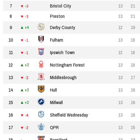
7
Bristol City
13
21
-3
8
Preston
13
21
-3
9
Derby County
12
19
+4
10
Fulham
13
18
-1
11
Ipswich Town
12
18
-1
12
Nottingham Forest
13
18
+2
13
Middlesbrough
13
17
-2
14
Hull
13
16
+2
15
Millwall
13
16
+2
16
Sheffield Wednesday
13
16
-4
17
QPR
13
15
-2
18
Brentford
13
13