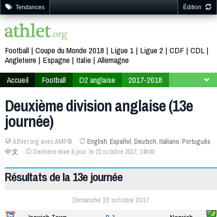
Tendances
Édition
Football
Coupe du Monde 2018
Ligue 1
Ligue 2
CDF
CDL
Angleterre
Espagne
Italie
Allemagne
Accueil
Football
D2 anglaise
2017-2018
13ème journée
Deuxième division anglaise (13e
journée)
Athlet.org avec AMP©
English
,
Español
,
Deutsch
,
Italiano
,
Português
,
中文
Dernière mise à jour: le 22 octobre 2017, 14h00
Résultats de la 13e journée
Dimanche 22 octobre 2017