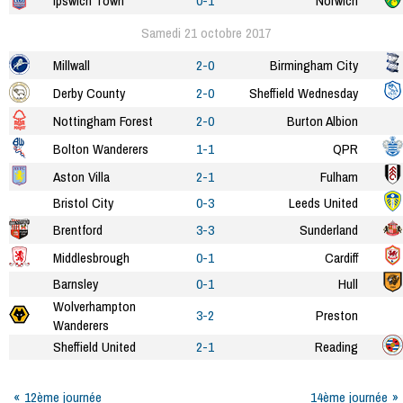
Ipswich Town
0-1
Norwich
Samedi 21 octobre 2017
Millwall
2-0
Birmingham City
Derby County
2-0
Sheffield Wednesday
Nottingham Forest
2-0
Burton Albion
Bolton Wanderers
1-1
QPR
Aston Villa
2-1
Fulham
Bristol City
0-3
Leeds United
Brentford
3-3
Sunderland
Middlesbrough
0-1
Cardiff
Barnsley
0-1
Hull
Wolverhampton
3-2
Preston
Wanderers
Sheffield United
2-1
Reading
12ème journée
14ème journée