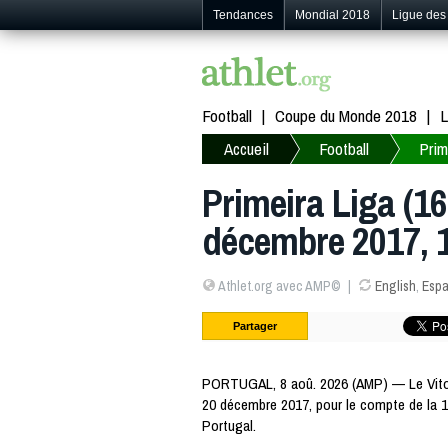
Tendances
Mondial 2018
Ligue de
Football
Coupe du Monde 2018
L
Accueil
Football
Prim
Primeira Liga (16e
décembre 2017, 
Athlet.org avec AMP©
English
,
Espa
Partager
PORTUGAL, 8 aoû. 2026 (AMP) — Le Vitori
20 décembre 2017, pour le compte de la 
Portugal.