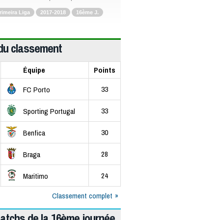
rimeira Liga
2017-2018
16ème J.
du classement
Équipe
Points
33
FC Porto
33
Sporting Portugal
30
Benfica
28
Braga
24
Maritimo
Classement complet
atchs de la 16ème journée