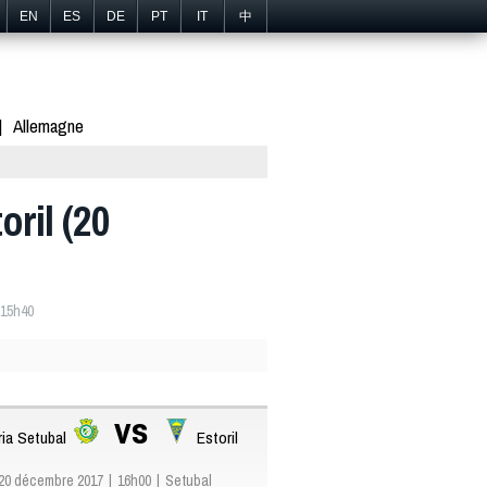
EN
ES
DE
PT
IT
中
Allemagne
oril (20
 15h40
vs
ria Setubal
Estoril
20 décembre 2017
16h00
Setubal