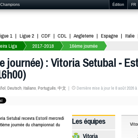
s Champions
Édition
FR
igue 1
Ligue 2
CDF
CDL
Angleterre
Espagne
Italie
eira Liga
2017-2018
16ème journée
 journée) : Vitoria Setubal - Est
16h00)
ñol
,
Deutsch
,
Italiano
,
Português
,
中文
Dernière mise à jour le 8 août 2026 à
a Setubal recevra Estoril mercredi
Les équipes
Vito
16ème journée du championnat du
Vitoria