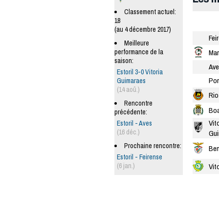
Classement actuel:
18
(au 4 décembre 2017)
Fei
Meilleure
performance de la
Mar
saison:
Ave
Estoril 3-0 Vitoria
Por
Guimaraes
(14 aoû.)
Rio
Rencontre
Boa
précédente:
Vit
Estoril - Aves
(16 déc.)
Gui
Prochaine rencontre:
Ben
Estoril - Feirense
(6 jan.)
Vit