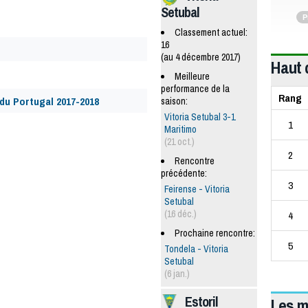
Setubal
P
Classement actuel:
16
(au 4 décembre 2017)
Haut 
Meilleure
performance de la
Rang
u Portugal 2017-2018
saison:
Vitoria Setubal 3-1
1
Maritimo
(21 oct.)
2
Rencontre
précédente:
3
Feirense - Vitoria
Setubal
(16 déc.)
4
Prochaine rencontre:
5
Tondela - Vitoria
Setubal
(6 jan.)
Estoril
Les m