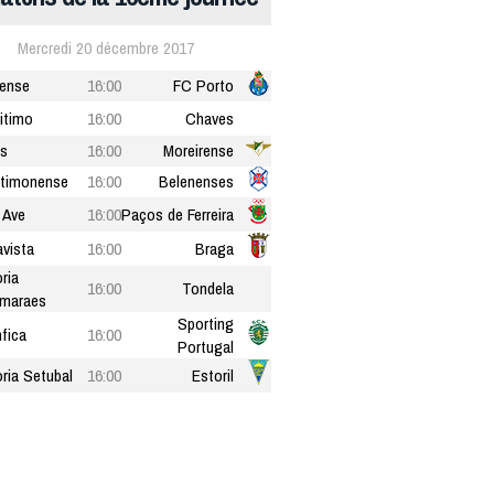
Mercredi 20 décembre 2017
rense
16:00
FC Porto
itimo
16:00
Chaves
s
16:00
Moreirense
timonense
16:00
Belenenses
 Ave
16:00
Paços de Ferreira
vista
16:00
Braga
oria
16:00
Tondela
maraes
Sporting
fica
16:00
Portugal
oria Setubal
16:00
Estoril