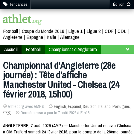
Tendances
Édition
Football
Coupe du Monde 2018
Ligue 1
Ligue 2
CDF
CDL
Angleterre
Espagne
Italie
Allemagne
Accueil
Football
Championnat d'Angleterre
2017-2018
28ème journée
Championnat d'Angleterre (28e
journée) : Tête d'affiche
Manchester United - Chelsea (24
février 2018, 15h00)
Athlet.org avec AMP©
English
,
Español
,
Deutsch
,
Italiano
,
Português
,
中文
Dernière mise à jour le 7 août 2026 à 21h18
ANGLETERRE, 7 aoû. 2026 (AMP) — Manchester United recevra Chelsea
à Old Trafford samedi 24 février 2018, pour le compte de la 28ème journée