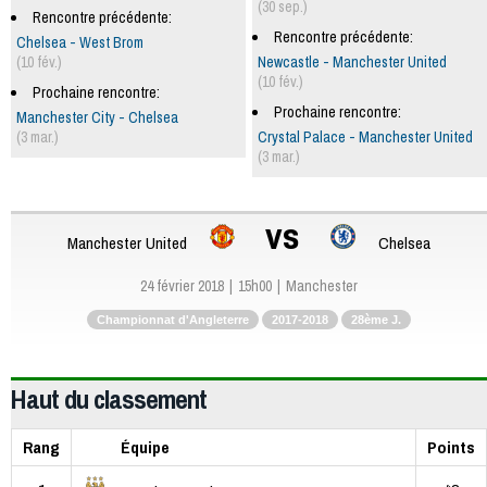
(30 sep.)
Rencontre précédente:
Rencontre précédente:
Chelsea - West Brom
(10 fév.)
Newcastle - Manchester United
(10 fév.)
Prochaine rencontre:
Prochaine rencontre:
Manchester City - Chelsea
(3 mar.)
Crystal Palace - Manchester United
(3 mar.)
vs
Manchester United
Chelsea
24 février 2018
15h00
Manchester
Championnat d'Angleterre
2017-2018
28ème J.
Haut du classement
Rang
Équipe
Points