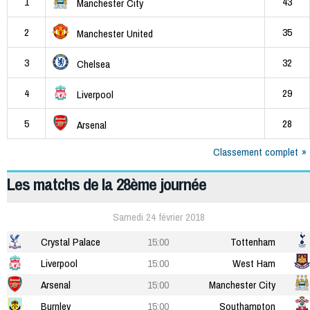
1
43
Manchester City
2
35
Manchester United
3
32
Chelsea
4
29
Liverpool
5
28
Arsenal
Classement complet
Les matchs de la 28ème journée
Samedi 24 février 2018
Crystal Palace
15:00
Tottenham
Liverpool
15:00
West Ham
Arsenal
15:00
Manchester City
Burnley
15:00
Southampton