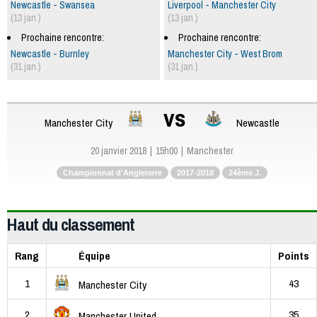
Newcastle - Swansea
Liverpool - Manchester City
(13 jan.)
(13 jan.)
Prochaine rencontre:
Prochaine rencontre:
Newcastle - Burnley
Manchester City - West Brom
(31 jan.)
(31 jan.)
vs
Manchester City
Newcastle
20 janvier 2018
15h00
Manchester
Championnat d'Angleterre
2017-2018
24ème J.
Haut du classement
Rang
Équipe
Points
1
43
Manchester City
2
35
Manchester United