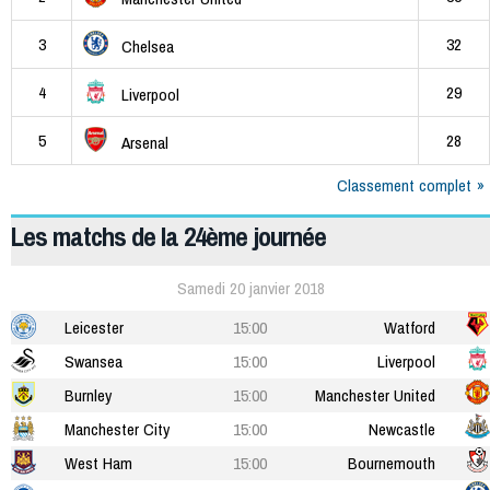
3
32
Chelsea
4
29
Liverpool
5
28
Arsenal
Classement complet
Les matchs de la 24ème journée
Samedi 20 janvier 2018
Leicester
15:00
Watford
Swansea
15:00
Liverpool
Burnley
15:00
Manchester United
Manchester City
15:00
Newcastle
West Ham
15:00
Bournemouth