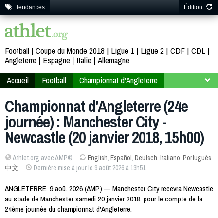
Tendances
Édition
Football
Coupe du Monde 2018
Ligue 1
Ligue 2
CDF
CDL
Angleterre
Espagne
Italie
Allemagne
Accueil
Football
Championnat d'Angleterre
2017-2018
24ème journée
Championnat d'Angleterre (24e
journée) : Manchester City -
Newcastle (20 janvier 2018, 15h00)
Athlet.org avec AMP©
English
,
Español
,
Deutsch
,
Italiano
,
Português
,
中文
Dernière mise à jour le 9 août 2026 à 13h51
ANGLETERRE, 9 aoû. 2026 (AMP) — Manchester City recevra Newcastle
au stade de Manchester samedi 20 janvier 2018, pour le compte de la
24ème journée du championnat d'Angleterre.