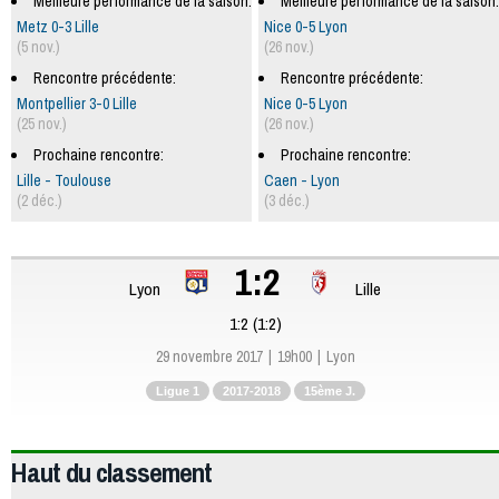
Meilleure performance de la saison:
Meilleure performance de la saison:
Metz 0-3 Lille
Nice 0-5 Lyon
(5 nov.)
(26 nov.)
Rencontre précédente:
Rencontre précédente:
Montpellier 3-0 Lille
Nice 0-5 Lyon
(25 nov.)
(26 nov.)
Prochaine rencontre:
Prochaine rencontre:
Lille - Toulouse
Caen - Lyon
(2 déc.)
(3 déc.)
1:2
Lyon
Lille
1:2 (1:2)
29 novembre 2017
19h00
Lyon
Ligue 1
2017-2018
15ème J.
Haut du classement