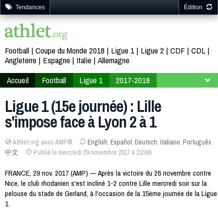
Tendances
Édition
Football
Coupe du Monde 2018
Ligue 1
Ligue 2
CDF
CDL
Angleterre
Espagne
Italie
Allemagne
Accueil
Football
Ligue 1
2017-2018
15ème journée
Ligue 1 (15e journée) : Lille
s'impose face à Lyon 2 à 1
Athlet.org avec AMP©
English
,
Español
,
Deutsch
,
Italiano
,
Português
,
中文
Publié le mercredi 29 novembre 2017 à 21h00
FRANCE, 29 nov. 2017 (AMP) — Après la victoire du 26 novembre contre
Nice, le club rhodanien s'est incliné 1-2 contre Lille mercredi soir sur la
pelouse du stade de Gerland, à l'occasion de la 15ème journée de la Ligue
1.