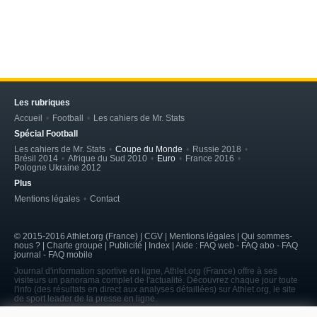
Les rubriques
Accueil
Football
Les cahiers de Mr. Stats
Spécial Football
Les cahiers de Mr. Stats
Coupe du Monde
Russie 2018
Brésil 2014
Afrique du Sud 2010
Euro
France 2016
Pologne Ukraine 2012
Plus
Mentions légales
Contact
© 2015-2016 Athlet.org (France) | CGV |
Mentions légales
| Qui sommes-
nous ? | Charte groupe | Publicité | Index | Aide : FAQ web - FAQ abo - FAQ
journal - FAQ mobile
Journal d'information sportive en ligne, Athlet.org (France) offre à ses
visiteurs un panorama complet de l'actualité. Découvrez chaque jour toute
l'info (des résultats en direct aux analyses détaillées) sur Athlet.org, le site
de sport leader de la presse en ligne.