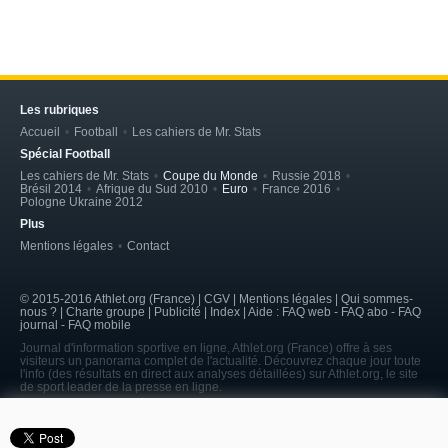
Les rubriques
Accueil
Football
Les cahiers de Mr. Stats
Spécial Football
Les cahiers de Mr. Stats
Coupe du Monde
Russie 2018
Brésil 2014
Afrique du Sud 2010
Euro
France 2016
Pologne Ukraine 2012
Plus
Mentions légales
Contact
© 2015-2016 Athlet.org (France) | CGV |
Mentions légales
| Qui sommes-
nous ? | Charte groupe | Publicité | Index | Aide : FAQ web - FAQ abo - FAQ
journal - FAQ mobile
Journal d'information sportive en ligne, Athlet.org (France) offre à ses
visiteurs un panorama complet de l'actualité. Découvrez chaque jour toute
l'info (des résultats en direct aux analyses détaillées) sur Athlet.org, le site
de sport leader de la presse en ligne.
page served in 0.193s (5,9)