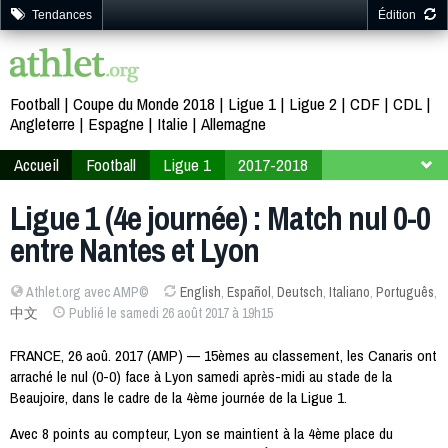
Tendances
Édition
Football
Coupe du Monde 2018
Ligue 1
Ligue 2
CDF
CDL
Angleterre
Espagne
Italie
Allemagne
Accueil
Football
Ligue 1
2017-2018
4ème journée
Ligue 1 (4e journée) : Match nul 0-0
entre Nantes et Lyon
Athlet.org avec AMP©
English
,
Español
,
Deutsch
,
Italiano
,
Português
,
中文
Publié le samedi 26 août 2017 à 19h15
FRANCE, 26 aoû. 2017 (AMP) — 15èmes au classement, les Canaris ont
arraché le nul (0-0) face à Lyon samedi après-midi au stade de la
Beaujoire, dans le cadre de la 4ème journée de la Ligue 1.
Avec 8 points au compteur, Lyon se maintient à la 4ème place du