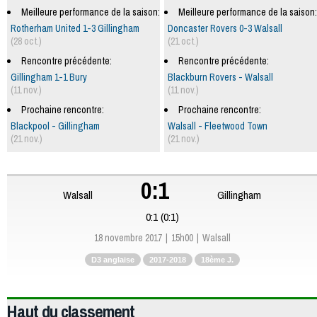
Meilleure performance de la saison:
Meilleure performance de la saison:
Rotherham United 1-3 Gillingham
Doncaster Rovers 0-3 Walsall
(28 oct.)
(21 oct.)
Rencontre précédente:
Rencontre précédente:
Gillingham 1-1 Bury
Blackburn Rovers - Walsall
(11 nov.)
(11 nov.)
Prochaine rencontre:
Prochaine rencontre:
Blackpool - Gillingham
Walsall - Fleetwood Town
(21 nov.)
(21 nov.)
0:1
Walsall
Gillingham
0:1 (0:1)
18 novembre 2017
15h00
Walsall
D3 anglaise
2017-2018
18ème J.
Haut du classement