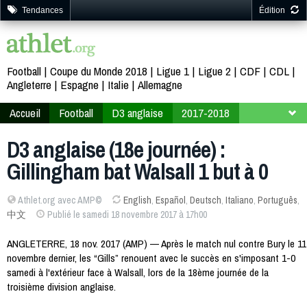
Tendances
Édition
Football
Coupe du Monde 2018
Ligue 1
Ligue 2
CDF
CDL
Angleterre
Espagne
Italie
Allemagne
Accueil
Football
D3 anglaise
2017-2018
18ème journée
D3 anglaise (18e journée) :
Gillingham bat Walsall 1 but à 0
Athlet.org avec AMP©
English
,
Español
,
Deutsch
,
Italiano
,
Português
,
中文
Publié le samedi 18 novembre 2017 à 17h00
ANGLETERRE, 18 nov. 2017 (AMP) — Après le match nul contre Bury le 11
novembre dernier, les “Gills” renouent avec le succès en s'imposant 1-0
samedi à l'extérieur face à Walsall, lors de la 18ème journée de la
troisième division anglaise.