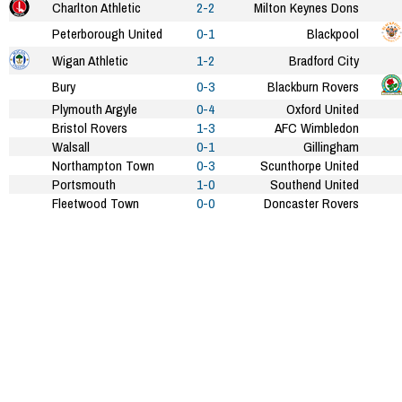
Charlton Athletic
2-2
Milton Keynes Dons
Peterborough United
0-1
Blackpool
Wigan Athletic
1-2
Bradford City
Bury
0-3
Blackburn Rovers
Plymouth Argyle
0-4
Oxford United
Bristol Rovers
1-3
AFC Wimbledon
Walsall
0-1
Gillingham
Northampton Town
0-3
Scunthorpe United
Portsmouth
1-0
Southend United
Fleetwood Town
0-0
Doncaster Rovers