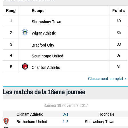
Rang
Équipe
Points
1
40
Shrewsbury Town
2
36
Wigan Athletic
3
33
Bradford City
4
32
Scunthorpe United
5
31
Charlton Athletic
Classement complet
Les matchs de la 18ème journée
Samedi 18 novembre 2017
Oldham Athletic
3-1
Rochdale
Rotherham United
1-2
Shrewsbury Town