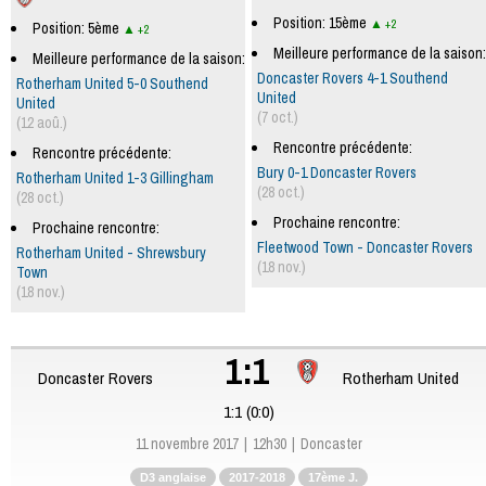
Position: 15ème
+2
Position: 5ème
+2
Meilleure performance de la saison:
Meilleure performance de la saison:
Doncaster Rovers 4-1 Southend
Rotherham United 5-0 Southend
United
United
(7 oct.)
(12 aoû.)
Rencontre précédente:
Rencontre précédente:
Bury 0-1 Doncaster Rovers
Rotherham United 1-3 Gillingham
(28 oct.)
(28 oct.)
Prochaine rencontre:
Prochaine rencontre:
Fleetwood Town - Doncaster Rovers
Rotherham United - Shrewsbury
(18 nov.)
Town
(18 nov.)
1:1
Doncaster Rovers
Rotherham United
1:1 (0:0)
11 novembre 2017
12h30
Doncaster
D3 anglaise
2017-2018
17ème J.