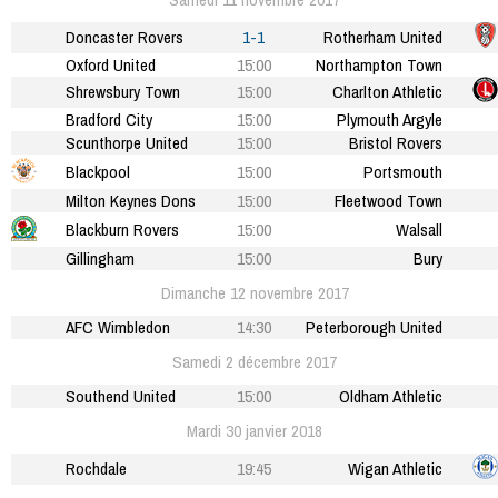
Doncaster Rovers
1-1
Rotherham United
Oxford United
15:00
Northampton Town
Shrewsbury Town
15:00
Charlton Athletic
Bradford City
15:00
Plymouth Argyle
Scunthorpe United
15:00
Bristol Rovers
Blackpool
15:00
Portsmouth
Milton Keynes Dons
15:00
Fleetwood Town
Blackburn Rovers
15:00
Walsall
Gillingham
15:00
Bury
Dimanche 12 novembre 2017
AFC Wimbledon
14:30
Peterborough United
Samedi 2 décembre 2017
Southend United
15:00
Oldham Athletic
Mardi 30 janvier 2018
Rochdale
19:45
Wigan Athletic