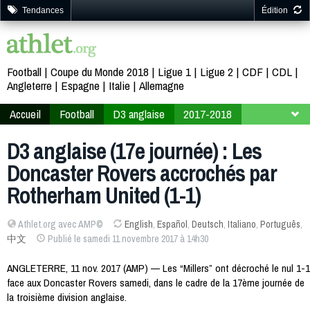
Tendances
Édition
Football
Coupe du Monde 2018
Ligue 1
Ligue 2
CDF
CDL
Angleterre
Espagne
Italie
Allemagne
Accueil
Football
D3 anglaise
2017-2018
17ème journée
D3 anglaise (17e journée) : Les
Doncaster Rovers accrochés par
Rotherham United (1-1)
Athlet.org avec AMP©
English
,
Español
,
Deutsch
,
Italiano
,
Português
,
中文
Publié le samedi 11 novembre 2017 à 14h30
ANGLETERRE, 11 nov. 2017 (AMP) — Les “Millers” ont décroché le nul 1-1
face aux Doncaster Rovers samedi, dans le cadre de la 17ème journée de
la troisième division anglaise.