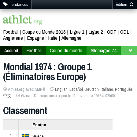
Tendances
Édition
Football
Coupe du Monde 2018
Ligue 1
Ligue 2
CDF
CDL
Angleterre
Espagne
Italie
Allemagne
Accueil
Football
Coupe du monde
Allemagne 74
Phase qualificative
Europe
Mondial 1974 : Groupe 1
(Éliminatoires Europe)
Athlet.org avec AMP©
English
,
Español
,
Deutsch
,
Italiano
,
Português
,
中文
Gzira - Dernière mise à jour le 11 novembre 1973 à 02h00
Classement
Équipe
1
Suède