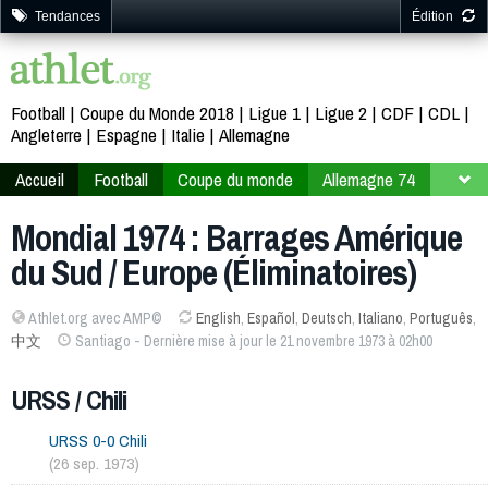
Tendances
Édition
Football
Coupe du Monde 2018
Ligue 1
Ligue 2
CDF
CDL
Angleterre
Espagne
Italie
Allemagne
Accueil
Football
Coupe du monde
Allemagne 74
Phase qualificative
Barrages Amérique du Sud / Europe
Mondial 1974 : Barrages Amérique
du Sud / Europe (Éliminatoires)
Athlet.org avec AMP©
English
,
Español
,
Deutsch
,
Italiano
,
Português
,
中文
Santiago - Dernière mise à jour le 21 novembre 1973 à 02h00
URSS / Chili
URSS 0-0 Chili
(26 sep. 1973)