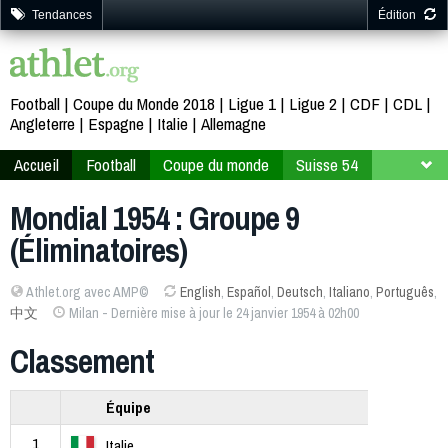
Tendances
Édition
Football
Coupe du Monde 2018
Ligue 1
Ligue 2
CDF
CDL
Angleterre
Espagne
Italie
Allemagne
Accueil
Football
Coupe du monde
Suisse 54
Phase qualificative
Groupe 9
Mondial 1954 : Groupe 9
(Éliminatoires)
Athlet.org avec AMP©
English
,
Español
,
Deutsch
,
Italiano
,
Português
,
中文
Milan - Dernière mise à jour le 24 janvier 1954 à 02h00
Classement
Équipe
1
Italie