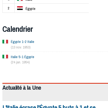
2
Égypte
Calendrier
Égypte 1-2 Italie
(13 nov. 1953)
Italie 5-1 Égypte
(24 jan. 1954)
566
Actualité à la
Une
L'Italie écrase l'Égypte 5 buts à 1 et se