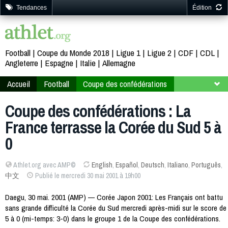
Tendances
Édition
Football
Coupe du Monde 2018
Ligue 1
Ligue 2
CDF
CDL
Angleterre
Espagne
Italie
Allemagne
Accueil
Football
Coupe des confédérations
Corée Japon 2001
Groupe 1
Coupe des confédérations : La
France terrasse la Corée du Sud 5 à
0
Athlet.org avec AMP©
English
,
Español
,
Deutsch
,
Italiano
,
Português
,
中文
Publié le mercredi 30 mai 2001 à 19h00
Daegu, 30 mai. 2001 (AMP) — Corée Japon 2001: Les Français ont battu
sans grande difficulté la Corée du Sud mercredi après-midi sur le score de
5 à 0 (mi-temps: 3-0) dans le groupe 1 de la Coupe des confédérations.