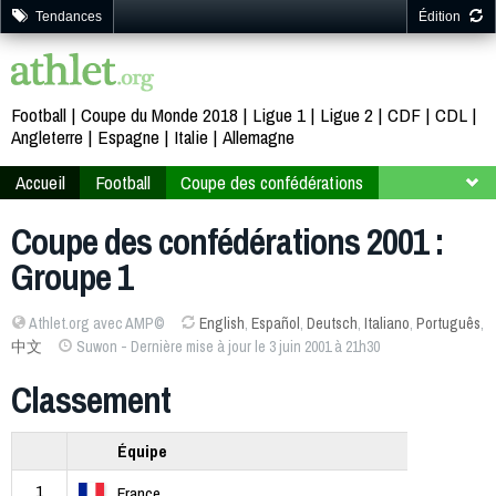
Tendances
Édition
Football
Coupe du Monde 2018
Ligue 1
Ligue 2
CDF
CDL
Angleterre
Espagne
Italie
Allemagne
Accueil
Football
Coupe des confédérations
Corée Japon 2001
Groupe 1
Coupe des confédérations 2001 :
Groupe 1
Athlet.org avec AMP©
English
,
Español
,
Deutsch
,
Italiano
,
Português
,
中文
Suwon - Dernière mise à jour le 3 juin 2001 à 21h30
Classement
Équipe
1
France