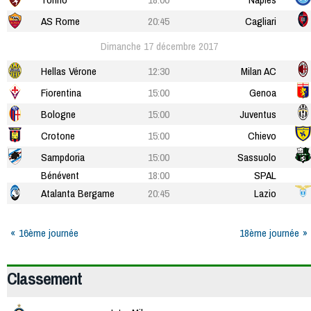
AS Rome
20:45
Cagliari
Dimanche 17 décembre 2017
Hellas Vérone
12:30
Milan AC
Fiorentina
15:00
Genoa
Bologne
15:00
Juventus
Crotone
15:00
Chievo
Sampdoria
15:00
Sassuolo
Bénévent
18:00
SPAL
Atalanta Bergame
20:45
Lazio
16ème journée
18ème journée
Classement