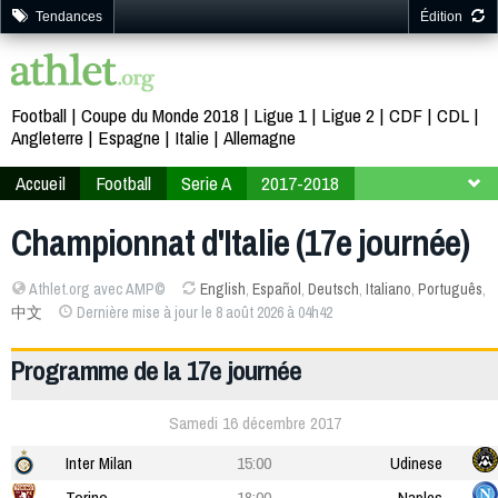
Tendances
Édition
Football
Coupe du Monde 2018
Ligue 1
Ligue 2
CDF
CDL
Angleterre
Espagne
Italie
Allemagne
Accueil
Football
Serie A
2017-2018
17ème journée
Championnat d'Italie (17e journée)
Athlet.org avec AMP©
English
,
Español
,
Deutsch
,
Italiano
,
Português
,
中文
Dernière mise à jour le 8 août 2026 à 04h42
Programme de la 17e journée
Samedi 16 décembre 2017
Inter Milan
15:00
Udinese
Torino
18:00
Naples