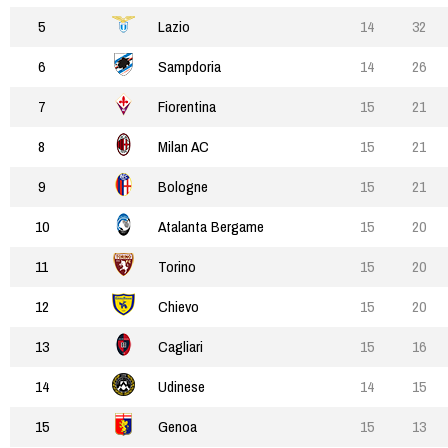
5
Lazio
14
32
6
Sampdoria
14
26
7
Fiorentina
15
21
8
Milan AC
15
21
9
Bologne
15
21
10
Atalanta Bergame
15
20
11
Torino
15
20
12
Chievo
15
20
13
Cagliari
15
16
14
Udinese
14
15
15
Genoa
15
13