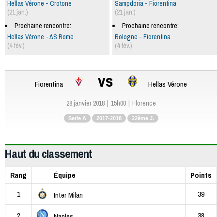
Hellas Vérone - Crotone
Sampdoria - Fiorentina
(21 jan.)
(21 jan.)
Prochaine rencontre:
Prochaine rencontre:
Hellas Vérone - AS Rome
Bologne - Fiorentina
(4 fév.)
(4 fév.)
vs
Fiorentina
Hellas Vérone
28 janvier 2018
15h00
Florence
Serie A
2017-2018
22ème J.
Haut du classement
Rang
Équipe
Points
1
39
Inter Milan
2
38
Naples