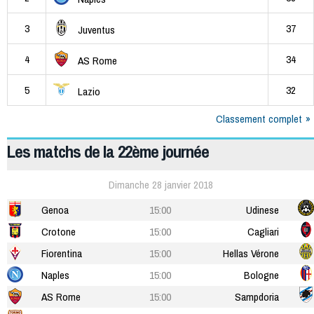
3
37
Juventus
4
34
AS Rome
5
32
Lazio
Classement complet
Les matchs de la 22ème journée
Dimanche 28 janvier 2018
Genoa
15:00
Udinese
Crotone
15:00
Cagliari
Fiorentina
15:00
Hellas Vérone
Naples
15:00
Bologne
AS Rome
15:00
Sampdoria