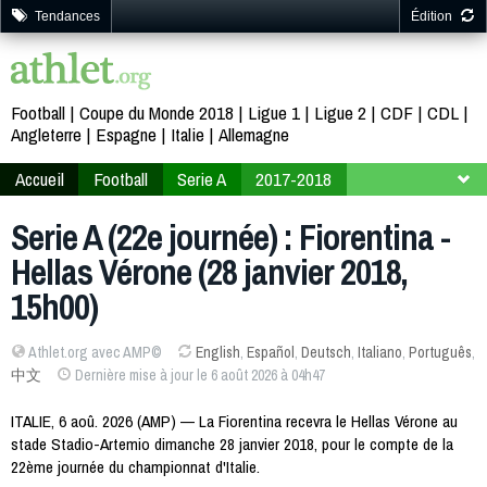
Tendances
Édition
Football
Coupe du Monde 2018
Ligue 1
Ligue 2
CDF
CDL
Angleterre
Espagne
Italie
Allemagne
Accueil
Football
Serie A
2017-2018
22ème journée
Serie A (22e journée) : Fiorentina -
Hellas Vérone (28 janvier 2018,
15h00)
Athlet.org avec AMP©
English
,
Español
,
Deutsch
,
Italiano
,
Português
,
中文
Dernière mise à jour le 6 août 2026 à 04h47
ITALIE, 6 aoû. 2026 (AMP) — La Fiorentina recevra le Hellas Vérone au
stade Stadio-Artemio dimanche 28 janvier 2018, pour le compte de la
22ème journée du championnat d'Italie.