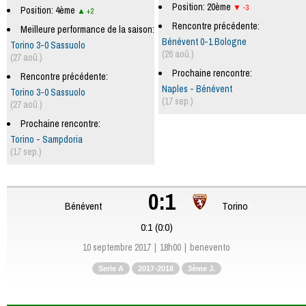
Position: 20ème
-3
Position: 4ème
+2
Rencontre précédente:
Meilleure performance de la saison:
Bénévent 0-1 Bologne
Torino 3-0 Sassuolo
(26 aoû.)
(27 aoû.)
Prochaine rencontre:
Rencontre précédente:
Naples - Bénévent
Torino 3-0 Sassuolo
(17 sep.)
(27 aoû.)
Prochaine rencontre:
Torino - Sampdoria
(17 sep.)
0:1
Bénévent
Torino
0:1 (0:0)
10 septembre 2017
18h00
benevento
Serie A
2017-2018
3ème J.