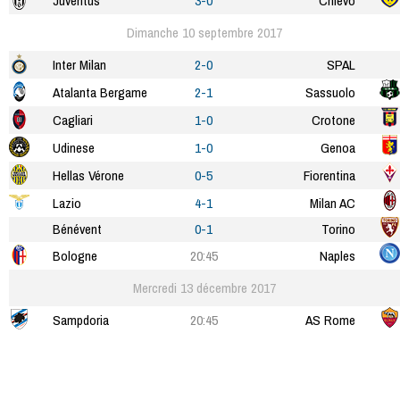
Juventus
3-0
Chievo
Dimanche 10 septembre 2017
Inter Milan
2-0
SPAL
Atalanta Bergame
2-1
Sassuolo
Cagliari
1-0
Crotone
Udinese
1-0
Genoa
Hellas Vérone
0-5
Fiorentina
Lazio
4-1
Milan AC
Bénévent
0-1
Torino
Bologne
20:45
Naples
Mercredi 13 décembre 2017
Sampdoria
20:45
AS Rome