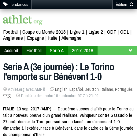
Tendances
Édition
Football
Coupe du Monde 2018
Ligue 1
Ligue 2
CDF
CDL
Angleterre
Espagne
Italie
Allemagne
Accueil
Football
Serie A
2017-2018
3ème journée
Serie A (3e journée) : Le Torino
l'emporte sur Bénévent 1-0
Athlet.org avec AMP©
English
,
Español
,
Deutsch
,
Italiano
,
Português
,
中文
Publié le dimanche 10 septembre 2017 à 20h00
ITALIE, 10 sep. 2017 (AMP) — Deuxième succès d'affilé pour le Torino qui
fait à nouveau preuve d'un grand réalisme. Vainqueur contre Sassuolo le
27 août dernier, le Toro poursuit sur sa lancée en s'imposant 1-0
dimanche à l'extérieur face à Bénévent, dans le cadre de la 3ème journée
du championnat d'Italie.