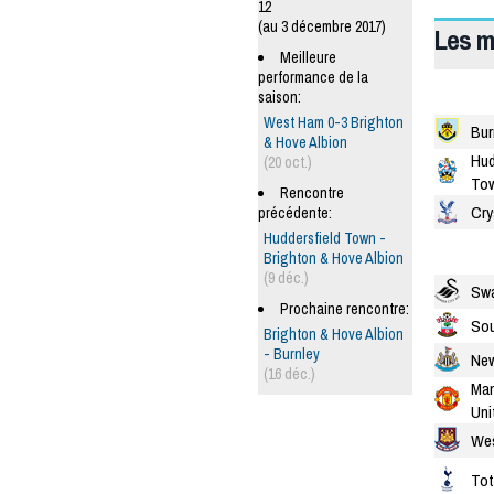
12
(au 3 décembre 2017)
Les m
Meilleure
performance de la
saison:
West Ham 0-3 Brighton
Bur
& Hove Albion
Hud
(20 oct.)
To
Rencontre
Cry
précédente:
Huddersfield Town -
Brighton & Hove Albion
(9 déc.)
Sw
Prochaine rencontre:
So
Brighton & Hove Albion
- Burnley
New
(16 déc.)
Man
Uni
We
To