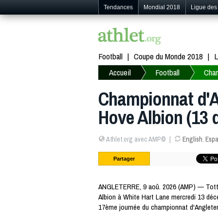
Tendances
Mondial 2018
Ligue de
Football
Coupe du Monde 2018
L
Accueil
Football
Cham
Championnat d'An
Hove Albion (13 
Athlet.org avec AMP©
English
,
Espa
Partager
ANGLETERRE, 9 aoû. 2026 (AMP) — Tott
Albion à White Hart Lane mercredi 13 déc
17ème journée du championnat d'Angleter