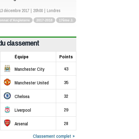
13 décembre 2017
20h00
Londres
nnat d'Angleterre
2017-2018
17ème J.
du classement
Équipe
Points
43
Manchester City
35
Manchester United
32
Chelsea
29
Liverpool
28
Arsenal
Classement complet