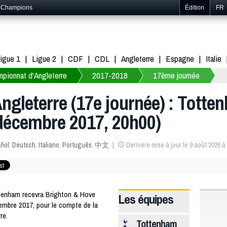
s Champions
Édition
FR
igue 1
Ligue 2
CDF
CDL
Angleterre
Espagne
Italie
pionnat d'Angleterre
2017-2018
17ème journée
gleterre (17e journée) : Totte
décembre 2017, 20h00)
ñol
,
Deutsch
,
Italiano
,
Português
,
中文
Dernière mise à jour le 9 août 2026 à
enham recevra Brighton & Hove
Les équipes
embre 2017, pour le compte de la
re.
Tottenham