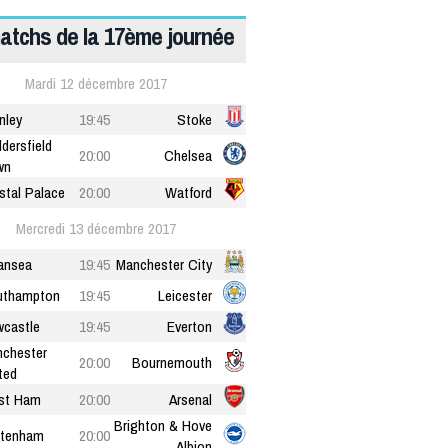
atchs de la 17ème journée
Mardi 12 décembre 2017
nley
19:45
Stoke
dersfield
20:00
Chelsea
wn
stal Palace
20:00
Watford
Mercredi 13 décembre 2017
ansea
19:45
Manchester City
uthampton
19:45
Leicester
castle
19:45
Everton
chester
20:00
Bournemouth
ted
st Ham
20:00
Arsenal
Brighton & Hove
ttenham
20:00
Albion