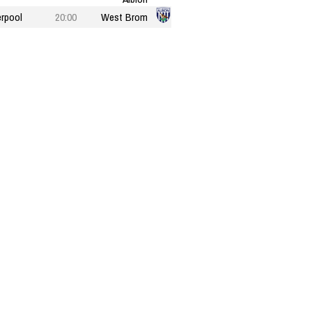
erpool
20:00
West Brom