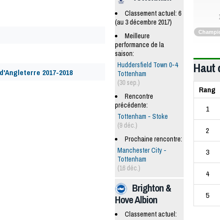
Classement actuel: 6
(au 3 décembre 2017)
Champio
Meilleure
performance de la
saison:
Haut 
Huddersfield Town 0-4
'Angleterre 2017-2018
Tottenham
(30 sep.)
Rang
Rencontre
précédente:
1
Tottenham - Stoke
(9 déc.)
2
Prochaine rencontre:
Manchester City -
3
Tottenham
(16 déc.)
4
Brighton &
5
Hove Albion
Classement actuel: