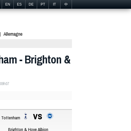
EN
ES
DE
PT
IT
中
Allemagne
nham - Brighton &
 09h07
vs
Tottenham
Brighton & Hove Albion