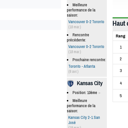
Meilleure
performance de la
saison:
Haut 
Vancouver 0-2 Toronto
(18 mar.)
Rencontre
Rang
précédente:
1
Vancouver 0-2 Toronto
(18 mar.)
2
Prochaine rencontre:
Toronto - Atlanta
3
(8 avr.)
Kansas City
4
Position: 10ème
5
Meilleure
performance de la
saison:
Kansas City 2-1 San
José
(18 mar.)