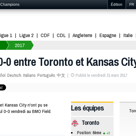
s Champions
Édition
FR
igue 1
Ligue 2
CDF
CDL
Angleterre
Espagne
Italie
2017
0-0 entre Toronto et Kansas Cit
ñol
,
Deutsch
,
Italiano
,
Português
,
中文
Publié le vendredi 31 mars 2017
t Kansas City n'ont pu se
Les équipes
Tor
ul 0-0 vendredi au BMO Field.
Toronto
Position: 6ème
+3