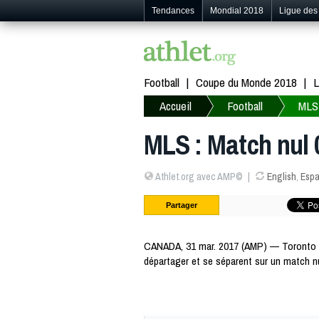
Tendances
Mondial 2018
Ligue de
Football
Coupe du Monde 2018
L
Accueil
Football
MLS
MLS : Match nul 
Athlet.org avec AMP©
English
,
Espa
Partager
CANADA, 31 mar. 2017 (AMP) — Toronto e
départager et se séparent sur un match n