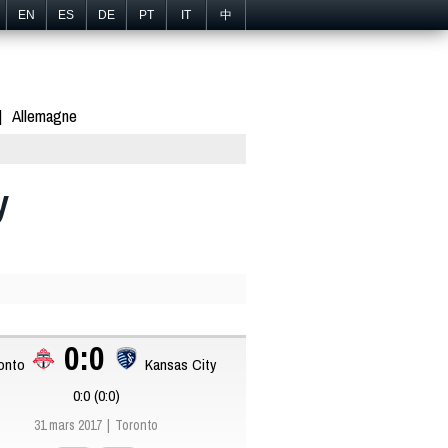
EN
ES
DE
PT
IT
中
Allemagne
y
0:0
onto
Kansas City
0:0 (0:0)
31 mars 2017
Toronto