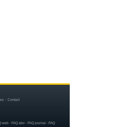
les
Contact
AQ web - FAQ abo - FAQ journal - FAQ