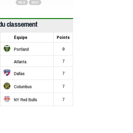
MLS
2017
du classement
Équipe
Points
9
Portland
7
Atlanta
7
Dallas
7
Columbus
7
NY Red Bulls