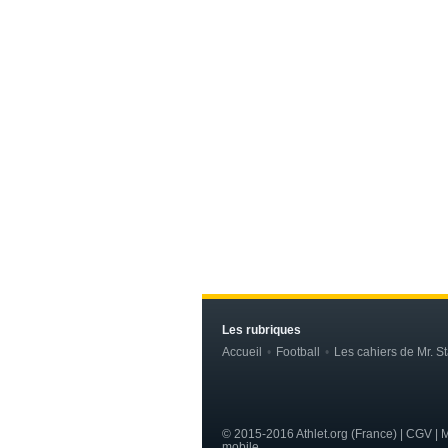
Les rubriques
Accueil
Football
Les cahiers de Mr. St
© 2015-2016 Athlet.org (France) | CGV |
M
mobile