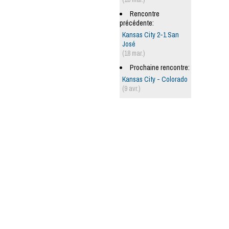
Rencontre
précédente:
Kansas City 2-1 San
José
(18 mar.)
Prochaine rencontre:
Kansas City - Colorado
(9 avr.)