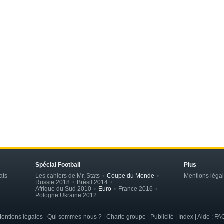
Spécial Football
Plus
ats
Les cahiers de Mr. Stats
Coupe du Monde
Mentions léga
Russie 2018
Brésil 2014
Afrique du Sud 2010
Euro
France 2016
Pologne Ukraine 2012
entions légales
| Qui sommes-nous ? | Charte groupe | Publicité | Index | Aide : F