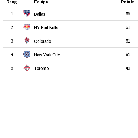
Rang
Équipe
Points
1
56
Dallas
2
51
NY Red Bulls
3
51
Colorado
4
51
New York City
5
49
Toronto