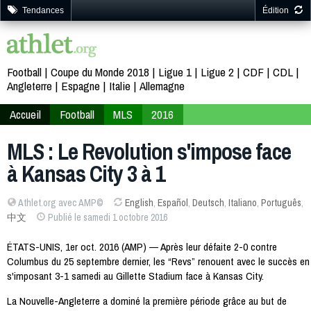
Tendances
Édition
Football
Coupe du Monde 2018
Ligue 1
Ligue 2
CDF
CDL
Angleterre
Espagne
Italie
Allemagne
Accueil
Football
MLS
2016
MLS : Le Revolution s'impose face
à Kansas City 3 à 1
Athlet.org avec AMP©
English
,
Español
,
Deutsch
,
Italiano
,
Português
,
中文
Publié le samedi 1 octobre 2016
ÉTATS-UNIS, 1er oct. 2016 (AMP) — Après leur défaite 2-0 contre
Columbus du 25 septembre dernier, les “Revs” renouent avec le succès en
s'imposant 3-1 samedi au Gillette Stadium face à Kansas City.
La Nouvelle-Angleterre a dominé la première période grâce au but de