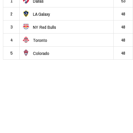
1
53
Dallas
2
48
LA Galaxy
3
48
NY Red Bulls
4
48
Toronto
5
48
Colorado