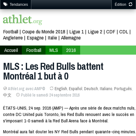
Tendances
Édition
Football
Coupe du Monde 2018
Ligue 1
Ligue 2
CDF
CDL
Angleterre
Espagne
Italie
Allemagne
Accueil
Football
MLS
2016
MLS : Les Red Bulls battent
Montréal 1 but à 0
Athlet.org avec AMP©
English
,
Español
,
Deutsch
,
Italiano
,
Português
,
中文
Publié le samedi 24 septembre 2016
ÉTATS-UNIS, 24 sep. 2016 (AMP) — Après une série de deux matchs nuls,
contre DC United puis Toronto, les Red Bulls renouent avec le succès en
s'imposant 1-0 samedi à la Red Bull Arena face à Montréal.
Montréal aura fait douter les NY Red Bulls pendant quarante-cinq minutes.