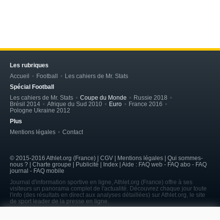
Les rubriques
Accueil
Football
Les cahiers de Mr. Stats
Spécial Football
Les cahiers de Mr. Stats
Coupe du Monde
Russie 2018
Brésil 2014
Afrique du Sud 2010
Euro
France 2016
Pologne Ukraine 2012
Plus
Mentions légales
Contact
© 2015-2016 Athlet.org (France) | CGV |
Mentions légales
| Qui sommes-
nous ? | Charte groupe | Publicité | Index | Aide : FAQ web - FAQ abo - FAQ
journal - FAQ mobile
Journal d'information sportive en ligne, Athlet.org (France) offre à ses
visiteurs un panorama complet de l'actualité. Découvrez chaque jour toute
l'info (des résultats en direct aux analyses détaillées) sur Athlet.org, le site
de sport leader de la presse en ligne.