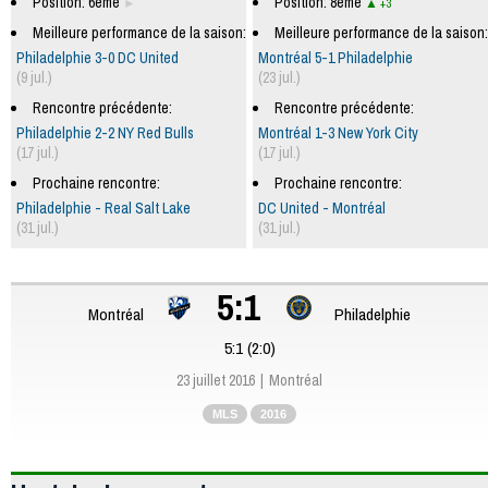
Position: 6ème
Position: 8ème
+3
Meilleure performance de la saison:
Meilleure performance de la saison:
Philadelphie 3-0 DC United
Montréal 5-1 Philadelphie
(9 jul.)
(23 jul.)
Rencontre précédente:
Rencontre précédente:
Philadelphie 2-2 NY Red Bulls
Montréal 1-3 New York City
(17 jul.)
(17 jul.)
Prochaine rencontre:
Prochaine rencontre:
Philadelphie - Real Salt Lake
DC United - Montréal
(31 jul.)
(31 jul.)
5:1
Montréal
Philadelphie
5:1 (2:0)
23 juillet 2016
Montréal
MLS
2016