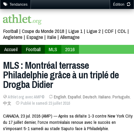
Tendances
Édition
Football
Coupe du Monde 2018
Ligue 1
Ligue 2
CDF
CDL
Angleterre
Espagne
Italie
Allemagne
Accueil
Football
MLS
2016
MLS : Montréal terrasse
Philadelphie grâce à un triplé de
Drogba Didier
Athlet.org avec AMP©
English
,
Español
,
Deutsch
,
Italiano
,
Português
,
中文
Publié le samedi 23 juillet 2016
CANADA, 23 jul. 2016 (AMP) — Après sa défaite 1-3 contre New York City
du 17 juillet dernier, l'onze montréalais renoue avec le succès en
s'imposant 5-1 samedi au stade Saputo face à Philadelphie.