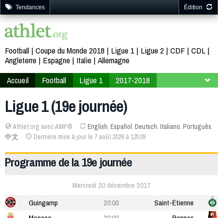
Tendances
Édition
Football
Coupe du Monde 2018
Ligue 1
Ligue 2
CDF
CDL
Angleterre
Espagne
Italie
Allemagne
Accueil
Football
Ligue 1
2017-2018
19ème journée
Ligue 1 (19e journée)
Athlet.org avec AMP©
English
,
Español
,
Deutsch
,
Italiano
,
Português
,
中文
Dernière mise à jour le 7 août 2026 à 12h39
Programme de la 19e journée
Mercredi 20 décembre 2017
Guingamp
20:00
Saint-Étienne
Monaco
20:00
Rennes