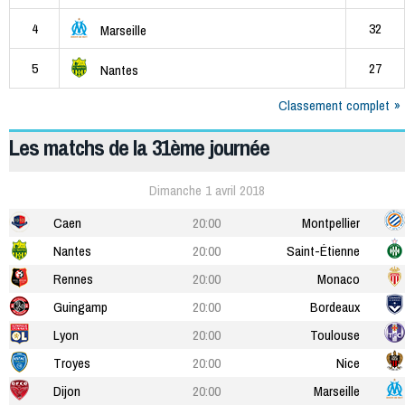
4
32
Marseille
5
27
Nantes
Classement complet
Les matchs de la 31ème journée
Dimanche 1 avril 2018
Caen
20:00
Montpellier
Nantes
20:00
Saint-Étienne
Rennes
20:00
Monaco
Guingamp
20:00
Bordeaux
Lyon
20:00
Toulouse
Troyes
20:00
Nice
Dijon
20:00
Marseille