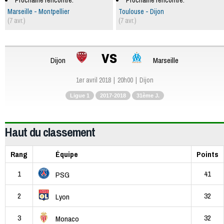
Prochaine rencontre:
Prochaine rencontre:
Marseille - Montpellier
Toulouse - Dijon
(7 avr.)
(7 avr.)
vs
Dijon
Marseille
1er avril 2018
20h00
Dijon
Ligue 1
2017-2018
31ème J.
Haut du classement
Rang
Équipe
Points
1
41
PSG
2
32
Lyon
3
32
Monaco