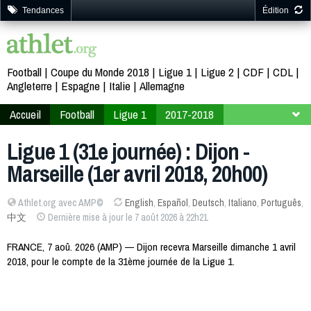
Tendances
Édition
Football
Coupe du Monde 2018
Ligue 1
Ligue 2
CDF
CDL
Angleterre
Espagne
Italie
Allemagne
Accueil
Football
Ligue 1
2017-2018
31ème journée
Ligue 1 (31e journée) : Dijon -
Marseille (1er avril 2018, 20h00)
Athlet.org avec AMP©
English
,
Español
,
Deutsch
,
Italiano
,
Português
,
中文
Dernière mise à jour le 7 août 2026 à 22h21
FRANCE, 7 aoû. 2026 (AMP) — Dijon recevra Marseille dimanche 1 avril
2018, pour le compte de la 31ème journée de la Ligue 1.