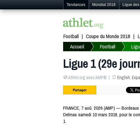
Tendances
Mondial 2018
Ligue de
Football
Coupe du Monde 2018
L
Accueil
Football
Ligu
Ligue 1 (29e jou
Athlet.org avec AMP©
English
,
Espa
Partager
FRANCE, 7 aoû. 2026 (AMP) — Bordeaux 
Delmas samedi 10 mars 2018, pour le com
1.