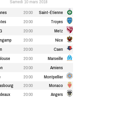
Samedi 10 mars 2018
nnes
20:00
Saint-Étienne
tes
20:00
Troyes
G
20:00
Metz
ingamp
20:00
Nice
n
20:00
Caen
louse
20:00
Marseille
on
20:00
Amiens
e
20:00
Montpellier
asbourg
20:00
Monaco
deaux
20:00
Angers