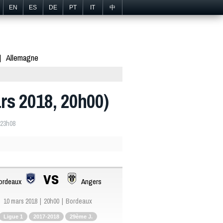
EN
ES
DE
PT
IT
中
Allemagne
ars 2018, 20h00)
 23h08
vs
ordeaux
Angers
10 mars 2018
20h00
Bordeaux
Ligue 1
2017-2018
29ème J.