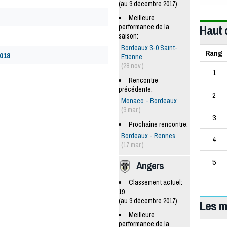
(au 3 décembre 2017)
Meilleure
Haut 
performance de la
saison:
Bordeaux 3-0 Saint-
Rang
018
Étienne
(28 nov.)
1
Rencontre
précédente:
2
Monaco - Bordeaux
(3 mar.)
3
Prochaine rencontre:
Bordeaux - Rennes
4
(17 mar.)
5
Angers
Classement actuel:
19
(au 3 décembre 2017)
Les m
Meilleure
performance de la