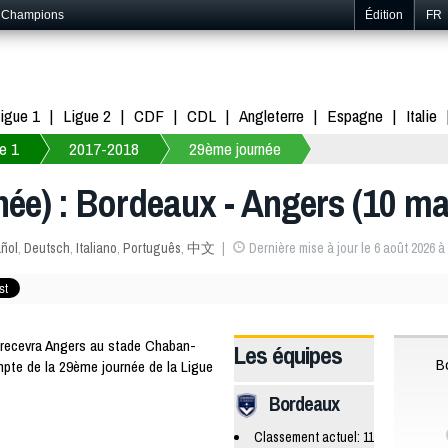
s Champions
Édition
FR
igue 1
Ligue 2
CDF
CDL
Angleterre
Espagne
Italie
e 1
2017-2018
29ème journée
rnée) : Bordeaux - Angers (10 m
ñol
,
Deutsch
,
Italiano
,
Português
,
中文
Dernière mise à jour le 6 août 2026 à
recevra Angers au stade Chaban-
Les équipes
B
pte de la 29ème journée de la Ligue
Bordeaux
Classement actuel: 11