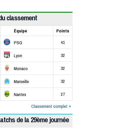
du classement
Équipe
Points
41
PSG
32
Lyon
32
Monaco
32
Marseille
27
Nantes
Classement complet
atchs de la 29ème journée