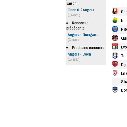
saison:
Caen 0-2 Angers
Re
(14 oct.)
Nan
Rencontre
précédente:
PS
Angers - Guingamp
Gu
(3 mar.)
Lyo
Prochaine rencontre:
Angers - Caen
Tou
(17 mar.)
Dij
Lill
Str
Bor