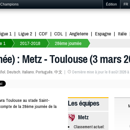
s Champions
Édition
FR
igue 1
Ligue 2
CDF
CDL
Angleterre
Espagne
Italie
e 1
2017-2018
28ème journée
née) : Metz - Toulouse (3 mars 
ñol
,
Deutsch
,
Italiano
,
Português
,
中文
Dernière mise à jour le 8 août 2026 à
ra Toulouse au stade Saint-
Les équipes
compte de la 28ème journée de la
Metz
Classement actuel: