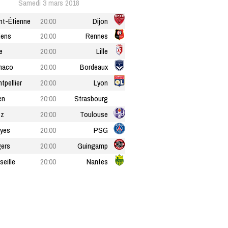
Samedi 3 mars 2018
nt-Étienne
20:00
Dijon
iens
20:00
Rennes
e
20:00
Lille
naco
20:00
Bordeaux
tpellier
20:00
Lyon
en
20:00
Strasbourg
tz
20:00
Toulouse
yes
20:00
PSG
ers
20:00
Guingamp
seille
20:00
Nantes