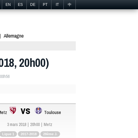
EN
ES
DE
PT
IT
中
Allemagne
2018, 20h00)
 00h56
vs
Metz
Toulouse
3 mars 2018
20h00
Metz
Ligue 1
2017-2018
28ème J.