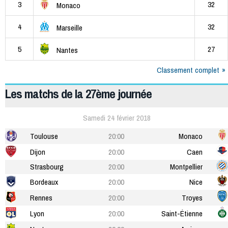
3
32
Monaco
4
32
Marseille
5
27
Nantes
Classement complet
Les matchs de la 27ème journée
Samedi 24 février 2018
Toulouse
20:00
Monaco
Dijon
20:00
Caen
Strasbourg
20:00
Montpellier
Bordeaux
20:00
Nice
Rennes
20:00
Troyes
Lyon
20:00
Saint-Étienne