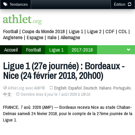
Tendances
Édition
Football
Coupe du Monde 2018
Ligue 1
Ligue 2
CDF
CDL
Angleterre
Espagne
Italie
Allemagne
Accueil
Football
Ligue 1
2017-2018
27ème journée
Ligue 1 (27e journée) : Bordeaux -
Nice (24 février 2018, 20h00)
Athlet.org avec AMP©
English
,
Español
,
Deutsch
,
Italiano
,
Português
,
中文
Dernière mise à jour le 7 août 2026 à 19h18
FRANCE, 7 aoû. 2026 (AMP) — Bordeaux recevra Nice au stade Chaban-
Delmas samedi 24 février 2018, pour le compte de la 27ème journée de la
Ligue 1.