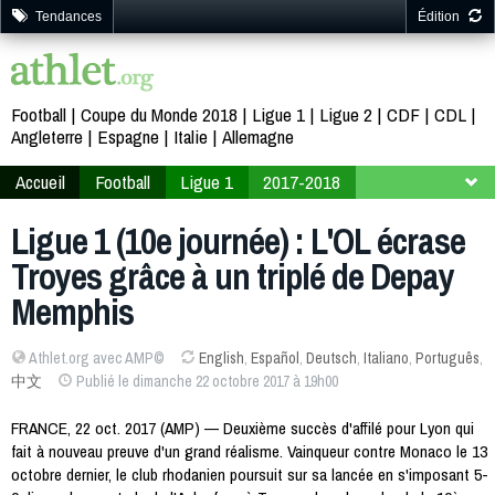
Tendances
Édition
Football
Coupe du Monde 2018
Ligue 1
Ligue 2
CDF
CDL
Angleterre
Espagne
Italie
Allemagne
Accueil
Football
Ligue 1
2017-2018
10ème journée
Ligue 1 (10e journée) : L'OL écrase
Troyes grâce à un triplé de Depay
Memphis
Athlet.org avec AMP©
English
,
Español
,
Deutsch
,
Italiano
,
Português
,
中文
Publié le dimanche 22 octobre 2017 à 19h00
FRANCE, 22 oct. 2017 (AMP) — Deuxième succès d'affilé pour Lyon qui
fait à nouveau preuve d'un grand réalisme. Vainqueur contre Monaco le 13
octobre dernier, le club rhodanien poursuit sur sa lancée en s'imposant 5-