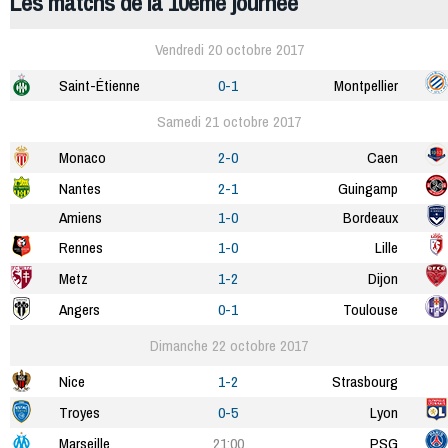
Les matchs de la 10ème journée
Vendredi 20 octobre 2017
Saint-Étienne
0-1
Montpellier
Samedi 21 octobre 2017
Monaco
2-0
Caen
Nantes
2-1
Guingamp
Amiens
1-0
Bordeaux
Rennes
1-0
Lille
Metz
1-2
Dijon
Angers
0-1
Toulouse
Dimanche 22 octobre 2017
Nice
1-2
Strasbourg
Troyes
0-5
Lyon
Marseille
21:00
PSG