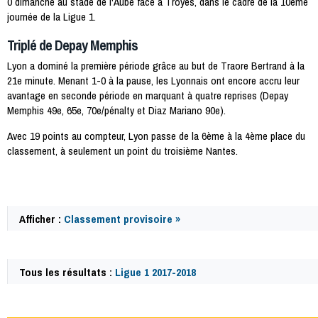
0 dimanche au stade de l'Aube face à Troyes, dans le cadre de la 10ème
journée de la Ligue 1.
Triplé de Depay Memphis
Lyon a dominé la première période grâce au but de Traore Bertrand à la
21e minute. Menant 1-0 à la pause, les Lyonnais ont encore accru leur
avantage en seconde période en marquant à quatre reprises (Depay
Memphis 49e, 65e, 70e/pénalty et Diaz Mariano 90e).
Avec 19 points au compteur, Lyon passe de la 6ème à la 4ème place du
classement, à seulement un point du troisième Nantes.
Afficher :
Classement provisoire »
Tous les résultats :
Ligue 1 2017-2018
59774