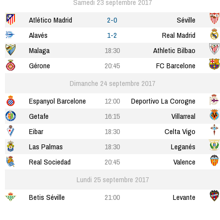
Samedi 23 septembre 2017
Atlético Madrid
2-0
Séville
Alavés
1-2
Real Madrid
Malaga
18:30
Athletic Bilbao
Gérone
20:45
FC Barcelone
Dimanche 24 septembre 2017
Espanyol Barcelone
12:00
Deportivo La Corogne
Getafe
16:15
Villarreal
Eibar
18:30
Celta Vigo
Las Palmas
18:30
Leganés
Real Sociedad
20:45
Valence
Lundi 25 septembre 2017
Betis Séville
21:00
Levante