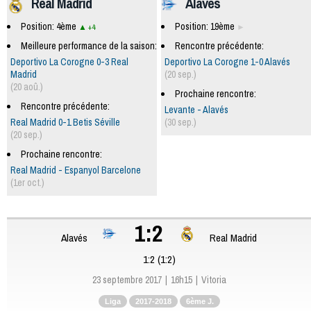
Real Madrid
Alavés
Position: 4ème
Position: 19ème
+4
Meilleure performance de la saison:
Rencontre précédente:
Deportivo La Corogne 0-3 Real
Deportivo La Corogne 1-0 Alavés
Madrid
(20 sep.)
(20 aoû.)
Prochaine rencontre:
Rencontre précédente:
Levante - Alavés
Real Madrid 0-1 Betis Séville
(30 sep.)
(20 sep.)
Prochaine rencontre:
Real Madrid - Espanyol Barcelone
(1er oct.)
1:2
Alavés
Real Madrid
1:2 (1:2)
23 septembre 2017
16h15
Vitoria
Liga
2017-2018
6ème J.