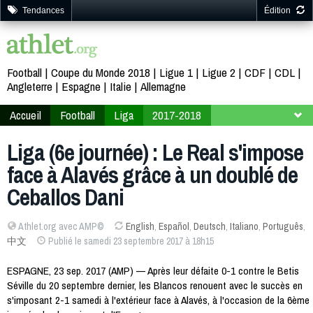
Tendances
Édition
Football
Coupe du Monde 2018
Ligue 1
Ligue 2
CDF
CDL
Angleterre
Espagne
Italie
Allemagne
Accueil
Football
Liga
2017-2018
6ème journée
Liga (6e journée) : Le Real s'impose
face à Alavés grâce à un doublé de
Ceballos Dani
Athlet.org avec AMP©
English
,
Español
,
Deutsch
,
Italiano
,
Português
,
中文
Publié le samedi 23 septembre 2017 à 18h15
ESPAGNE, 23 sep. 2017 (AMP) — Après leur défaite 0-1 contre le Betis
Séville du 20 septembre dernier, les Blancos renouent avec le succès en
s'imposant 2-1 samedi à l'extérieur face à Alavés, à l'occasion de la 6ème