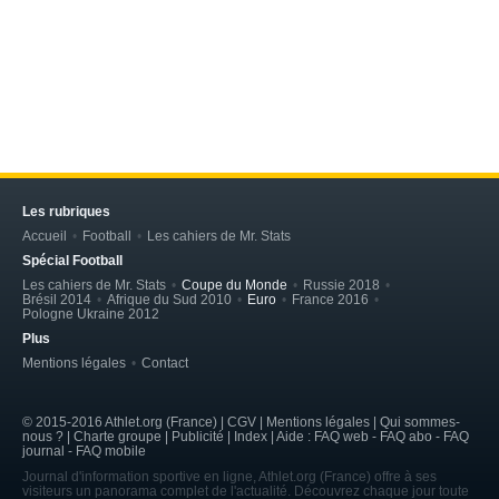
Les rubriques
Accueil
Football
Les cahiers de Mr. Stats
Spécial Football
Les cahiers de Mr. Stats
Coupe du Monde
Russie 2018
Brésil 2014
Afrique du Sud 2010
Euro
France 2016
Pologne Ukraine 2012
Plus
Mentions légales
Contact
© 2015-2016 Athlet.org (France) | CGV |
Mentions légales
| Qui sommes-
nous ? | Charte groupe | Publicité | Index | Aide : FAQ web - FAQ abo - FAQ
journal - FAQ mobile
Journal d'information sportive en ligne, Athlet.org (France) offre à ses
visiteurs un panorama complet de l'actualité. Découvrez chaque jour toute