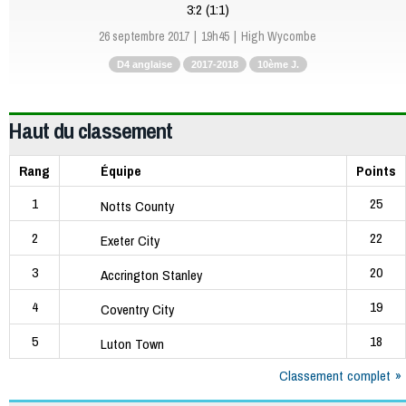
3:2 (1:1)
26 septembre 2017
19h45
High Wycombe
D4 anglaise
2017-2018
10ème J.
Haut du classement
Rang
Équipe
Points
1
25
Notts County
2
22
Exeter City
3
20
Accrington Stanley
4
19
Coventry City
5
18
Luton Town
Classement complet