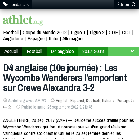
Tendances
Édition
Football
Coupe du Monde 2018
Ligue 1
Ligue 2
CDF
CDL
Angleterre
Espagne
Italie
Allemagne
Accueil
Football
D4 anglaise
2017-2018
10ème journée
D4 anglaise (10e journée) : Les
Wycombe Wanderers l'emportent
sur Crewe Alexandra 3-2
Athlet.org avec AMP©
English
,
Español
,
Deutsch
,
Italiano
,
Português
,
中文
Publié le mardi 26 septembre 2017 à 21h45
ANGLETERRE, 26 sep. 2017 (AMP) — Deuxième succès d'affilé pour les
Wycombe Wanderers qui font à nouveau preuve d'un grand réalisme.
Vainqueurs contre Colchester United le 23 septembre dernier, les