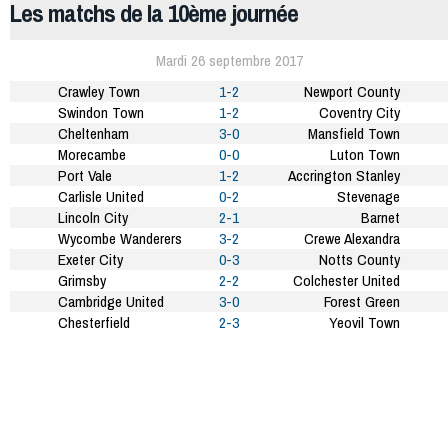
Les matchs de la 10ème journée
Mardi 26 septembre 2017
Crawley Town
1-2
Newport County
Swindon Town
1-2
Coventry City
Cheltenham
3-0
Mansfield Town
Morecambe
0-0
Luton Town
Port Vale
1-2
Accrington Stanley
Carlisle United
0-2
Stevenage
Lincoln City
2-1
Barnet
Wycombe Wanderers
3-2
Crewe Alexandra
Exeter City
0-3
Notts County
Grimsby
2-2
Colchester United
Cambridge United
3-0
Forest Green
Chesterfield
2-3
Yeovil Town