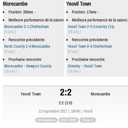
Morecambe
Yeovil Town
Position: 20ème
Position: 17ème
Meilleure performance de la saison:
Meilleure performance de la saison:
Morecambe 2-1 Cheltenham
Yeovil Town 2-0 Coventry City
(5 aoû.)
(26 aoû.)
Rencontre précédente:
Rencontre précédente:
Notts County 2-0 Morecambe
Yeovil Town 0-0 Cheltenham
(9 sep.)
(9 sep.)
Prochaine rencontre:
Prochaine rencontre:
Morecambe - Newport County
Grimsby - Yeovil Town
(16 sep.)
(16 sep.)
2:2
Yeovil Town
Morecambe
2:2 (1:0)
12 septembre 2017
19h45
Yeovil
D4 anglaise
2017-2018
7ème J.