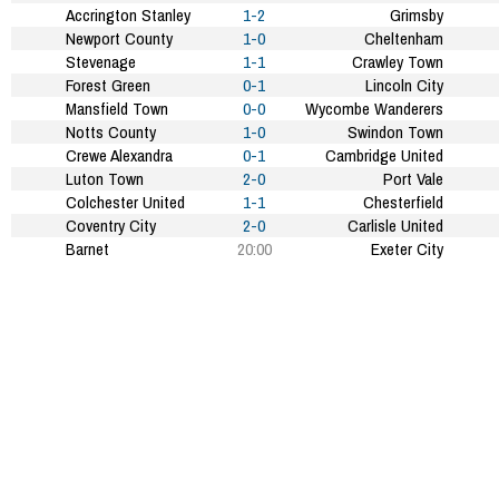
Accrington Stanley
1-2
Grimsby
Newport County
1-0
Cheltenham
Stevenage
1-1
Crawley Town
Forest Green
0-1
Lincoln City
Mansfield Town
0-0
Wycombe Wanderers
Notts County
1-0
Swindon Town
Crewe Alexandra
0-1
Cambridge United
Luton Town
2-0
Port Vale
Colchester United
1-1
Chesterfield
Coventry City
2-0
Carlisle United
Barnet
20:00
Exeter City