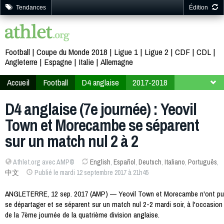
Tendances
Édition
Football
Coupe du Monde 2018
Ligue 1
Ligue 2
CDF
CDL
Angleterre
Espagne
Italie
Allemagne
Accueil
Football
D4 anglaise
2017-2018
7ème journée
D4 anglaise (7e journée) : Yeovil
Town et Morecambe se séparent
sur un match nul 2 à 2
Athlet.org avec AMP©
English
,
Español
,
Deutsch
,
Italiano
,
Português
,
中文
Publié le mardi 12 septembre 2017 à 21h45
ANGLETERRE, 12 sep. 2017 (AMP) — Yeovil Town et Morecambe n'ont pu
se départager et se séparent sur un match nul 2-2 mardi soir, à l'occasion
de la 7ème journée de la quatrième division anglaise.