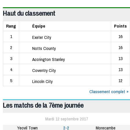
Haut du classement
Rang
Équipe
Points
1
16
Exeter City
2
16
Notts County
3
13
Accrington Stanley
4
13
Coventry City
5
12
Lincoln City
Classement complet
Les matchs de la 7ème journée
Mardi 12 septembre 2017
Yeovil Town
2-2
Morecambe