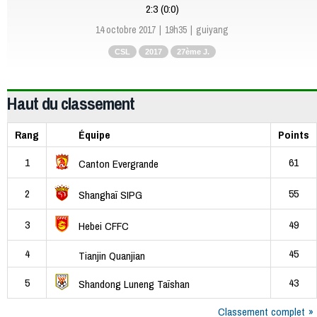
2:3 (0:0)
14 octobre 2017
19h35
guiyang
CSL
2017
27ème J.
Haut du classement
Rang
Équipe
Points
1
61
Canton Evergrande
2
55
Shanghaï SIPG
3
49
Hebei CFFC
4
45
Tianjin Quanjian
5
43
Shandong Luneng Taïshan
Classement complet