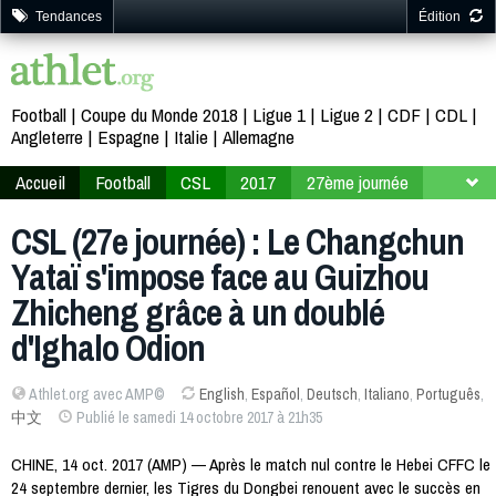
Tendances
Édition
Football
Coupe du Monde 2018
Ligue 1
Ligue 2
CDF
CDL
Angleterre
Espagne
Italie
Allemagne
Accueil
Football
CSL
2017
27ème journée
CSL (27e journée) : Le Changchun
Yataï s'impose face au Guizhou
Zhicheng grâce à un doublé
d'Ighalo Odion
Athlet.org avec AMP©
English
,
Español
,
Deutsch
,
Italiano
,
Português
,
中文
Publié le samedi 14 octobre 2017 à 21h35
CHINE, 14 oct. 2017 (AMP) — Après le match nul contre le Hebei CFFC le
24 septembre dernier, les Tigres du Dongbei renouent avec le succès en