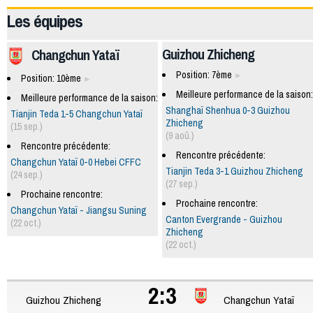
Les équipes
Guizhou Zhicheng
Changchun Yataï
Position: 7ème
Position: 10ème
Meilleure performance de la saison:
Meilleure performance de la saison:
Shanghaï Shenhua 0-3 Guizhou
Tianjin Teda 1-5 Changchun Yataï
Zhicheng
(15 sep.)
(9 aoû.)
Rencontre précédente:
Rencontre précédente:
Changchun Yataï 0-0 Hebei CFFC
Tianjin Teda 3-1 Guizhou Zhicheng
(24 sep.)
(27 sep.)
Prochaine rencontre:
Prochaine rencontre:
Changchun Yataï - Jiangsu Suning
Canton Evergrande - Guizhou
(22 oct.)
Zhicheng
(22 oct.)
2:3
Guizhou Zhicheng
Changchun Yataï