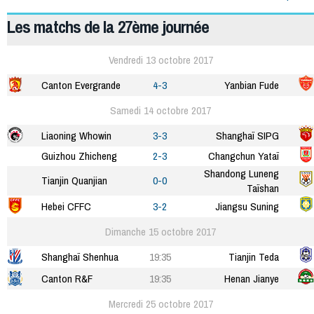
Les matchs de la 27ème journée
Vendredi 13 octobre 2017
Canton Evergrande
4-3
Yanbian Fude
Samedi 14 octobre 2017
Liaoning Whowin
3-3
Shanghaï SIPG
Guizhou Zhicheng
2-3
Changchun Yataï
Shandong Luneng
Tianjin Quanjian
0-0
Taïshan
Hebei CFFC
3-2
Jiangsu Suning
Dimanche 15 octobre 2017
Shanghaï Shenhua
19:35
Tianjin Teda
Canton R&F
19:35
Henan Jianye
Mercredi 25 octobre 2017