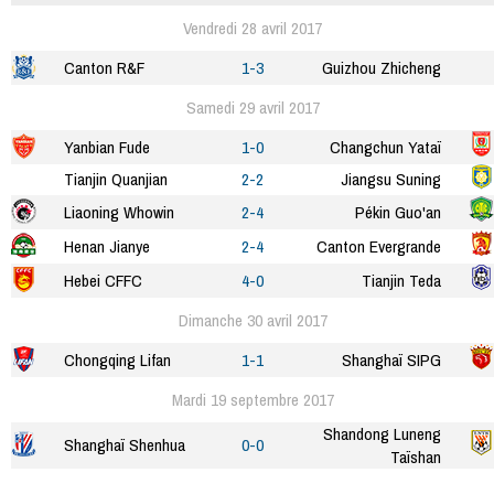
Vendredi 28 avril 2017
Canton R&F
1-3
Guizhou Zhicheng
Samedi 29 avril 2017
Yanbian Fude
1-0
Changchun Yataï
Tianjin Quanjian
2-2
Jiangsu Suning
Liaoning Whowin
2-4
Pékin Guo'an
Henan Jianye
2-4
Canton Evergrande
Hebei CFFC
4-0
Tianjin Teda
Dimanche 30 avril 2017
Chongqing Lifan
1-1
Shanghaï SIPG
Mardi 19 septembre 2017
Shandong Luneng
Shanghaï Shenhua
0-0
Taïshan