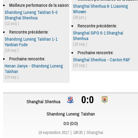
Meilleure performance de la saison:
Shanghaï Shenhua 8-1 Liaoning
Whowin
Shandong Luneng Taïshan 5-0
(30 jun.)
Shanghaï Shenhua
(12 aoû.)
Rencontre précédente:
Rencontre précédente:
Shanghaï SIPG 6-1 Shanghaï
Shenhua
Shandong Luneng Taïshan 1-1
(16 sep.)
Yanbian Fude
(16 sep.)
Prochaine rencontre:
Prochaine rencontre:
Shanghaï Shenhua - Canton R&F
(23 sep.)
Henan Jianye - Shandong Luneng
Taïshan
(24 sep.)
0:0
Shanghaï Shenhua
Shandong Luneng Taïshan
0:0 (0:0)
19 septembre 2017
19h35
Shanghai