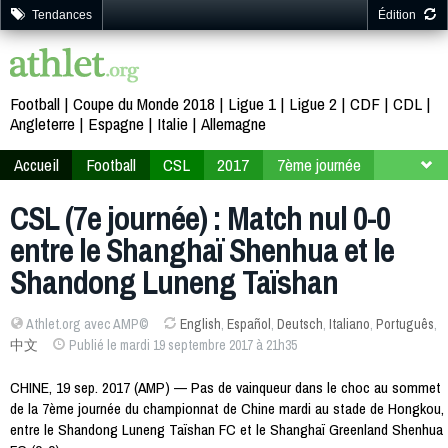
Tendances
Édition
Football
Coupe du Monde 2018
Ligue 1
Ligue 2
CDF
CDL
Angleterre
Espagne
Italie
Allemagne
Accueil
Football
CSL
2017
7ème journée
CSL (7e journée) : Match nul 0-0
entre le Shanghaï Shenhua et le
Shandong Luneng Taïshan
Athlet.org avec AMP©
English
,
Español
,
Deutsch
,
Italiano
,
Português
,
中文
Publié le mardi 19 septembre 2017 à 21h35
CHINE, 19 sep. 2017 (AMP) — Pas de vainqueur dans le choc au sommet
de la 7ème journée du championnat de Chine mardi au stade de Hongkou,
entre le Shandong Luneng Taïshan FC et le Shanghaï Greenland Shenhua