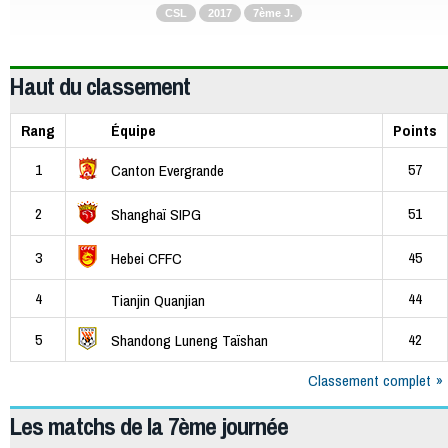
CSL
2017
7ème J.
Haut du classement
Rang
Équipe
Points
1
57
Canton Evergrande
2
51
Shanghaï SIPG
3
45
Hebei CFFC
4
44
Tianjin Quanjian
5
42
Shandong Luneng Taïshan
Classement complet
Les matchs de la 7ème journée