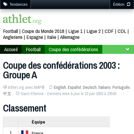
Tendances
Édition
Football
Coupe du Monde 2018
Ligue 1
Ligue 2
CDF
CDL
Angleterre
Espagne
Italie
Allemagne
Accueil
Football
Coupe des confédérations
France 2003
Groupe A
Coupe des confédérations 2003 :
Groupe A
Athlet.org avec AMP©
English
,
Español
,
Deutsch
,
Italiano
,
Português
,
中文
Saint-Etienne - Dernière mise à jour le 22 juin 2003 à 23h00
Classement
Équipe
1
France