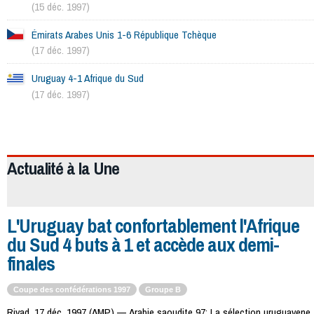
(15 déc. 1997)
Émirats Arabes Unis 1-6 République Tchèque
(17 déc. 1997)
Uruguay 4-1 Afrique du Sud
(17 déc. 1997)
186
Actualité à la
Une
L'Uruguay bat confortablement l'Afrique
du Sud 4 buts à 1 et accède aux demi-
finales
Coupe des confédérations 1997
Groupe B
Riyad, 17 déc. 1997 (AMP) — Arabie saoudite 97: La sélection uruguayene