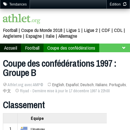
Tendances
Édition
Football
Coupe du Monde 2018
Ligue 1
Ligue 2
CDF
CDL
Angleterre
Espagne
Italie
Allemagne
Accueil
Football
Coupe des confédérations
Arabie saoudite 97
Groupe B
Coupe des confédérations 1997 :
Groupe B
Athlet.org avec AMP©
English
,
Español
,
Deutsch
,
Italiano
,
Português
,
中文
Riyad - Dernière mise à jour le 17 décembre 1997 à 22h00
Classement
Équipe
1
Uruguay