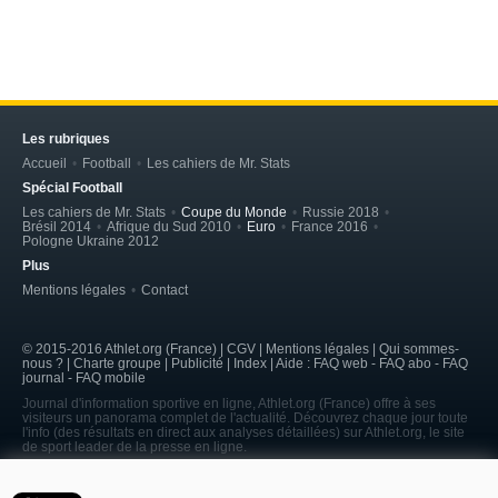
Les rubriques
Accueil
Football
Les cahiers de Mr. Stats
Spécial Football
Les cahiers de Mr. Stats
Coupe du Monde
Russie 2018
Brésil 2014
Afrique du Sud 2010
Euro
France 2016
Pologne Ukraine 2012
Plus
Mentions légales
Contact
© 2015-2016 Athlet.org (France) | CGV |
Mentions légales
| Qui sommes-
nous ? | Charte groupe | Publicité | Index | Aide : FAQ web - FAQ abo - FAQ
journal - FAQ mobile
Journal d'information sportive en ligne, Athlet.org (France) offre à ses
visiteurs un panorama complet de l'actualité. Découvrez chaque jour toute
l'info (des résultats en direct aux analyses détaillées) sur Athlet.org, le site
de sport leader de la presse en ligne.