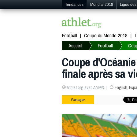
Tendances
Mondial 2018
Ligue de
Football
Coupe du Monde 2018
L
Accueil
Football
Coup
Coupe d'Océanie 
finale après sa v
Athlet.org avec AMP©
English
,
Espa
Partager