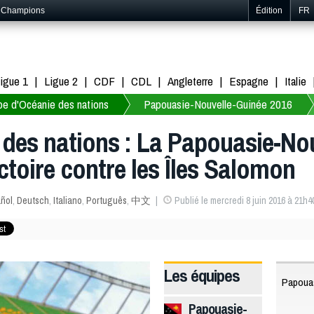
s Champions
Édition
FR
igue 1
Ligue 2
CDF
CDL
Angleterre
Espagne
Italie
e d'Océanie des nations
Papouasie-Nouvelle-Guinée 2016
des nations : La Papouasie-No
ictoire contre les Îles Salomon
ñol
,
Deutsch
,
Italiano
,
Português
,
中文
Publié le mercredi 8 juin 2016 à 21h4
Les équipes
Papouas
Papouasie-