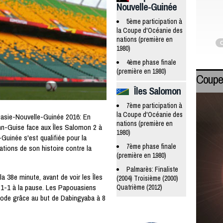
Nouvelle-Guinée
5ème participation à
la Coupe d'Océanie des
nations (première en
C
1980)
4ème phase finale
(première en 1980)
Coupe
Îles Salomon
7ème participation à
la Coupe d'Océanie des
asie-Nouvelle-Guinée 2016: En
nations (première en
hn-Guise face aux Îles Salomon 2 à
1980)
Guinée s'est qualifiée pour la
7ème phase finale
tions de son histoire contre la
(première en 1980)
Palmarès: Finaliste
a 38e minute, avant de voir les Îles
(2004) Troisième (2000)
 1-1 à la pause. Les Papouasiens
Quatrième (2012)
iode grâce au but de Dabingyaba à 8