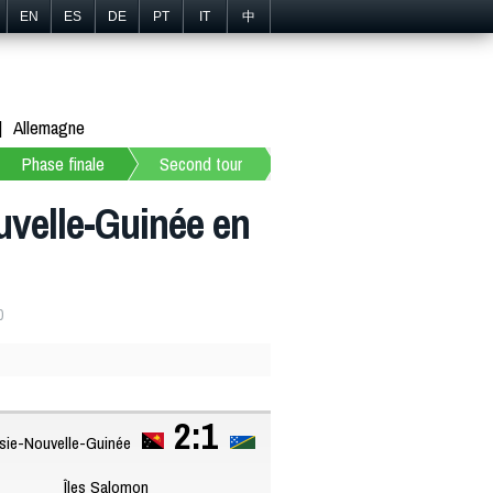
EN
ES
DE
PT
IT
中
Allemagne
Phase finale
Second tour
uvelle-Guinée en
0
2:1
ie-Nouvelle-Guinée
Îles Salomon