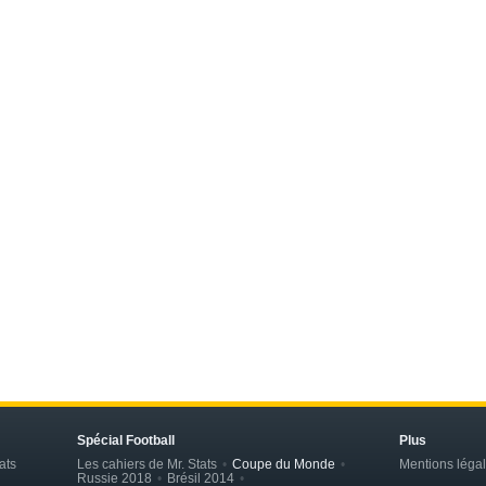
Spécial Football
Plus
ats
Les cahiers de Mr. Stats
Coupe du Monde
Mentions léga
Russie 2018
Brésil 2014