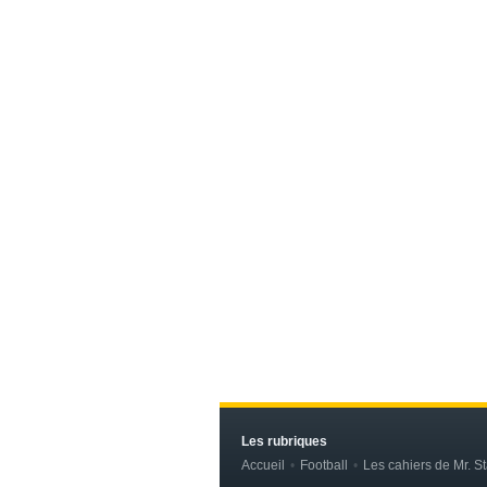
Les rubriques
Accueil
Football
Les cahiers de Mr. St