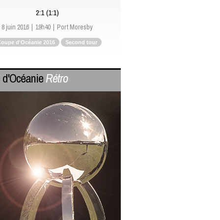
2:1 (1:1)
8 juin 2016
19h40
Port Moresby
oupe d'Océanie 2016
Second tour
 d'Océanie
Rétro